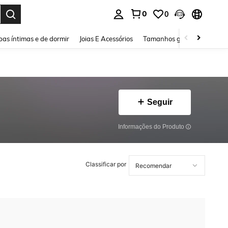
0
0
ar. Press Enter to select.
as íntimas e de dormir
Joias E Acessórios
Tamanhos grandes
Sapa
Seguir
Informações do Produto
Classificar por