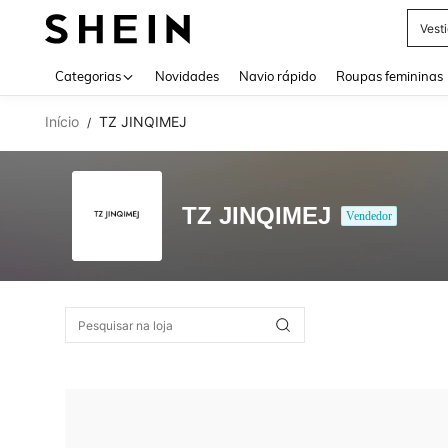
Vest
Use up 
Categorias
Novidades
Navio rápido
Roupas femininas
Início
TZ JINQIMEJ
/
TZ JINQIMEJ
Vendedor