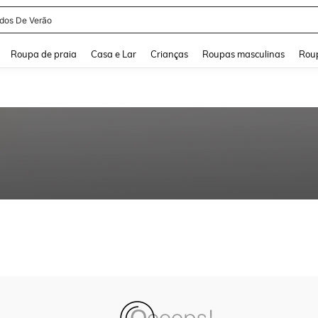
idos De Verão
and down arrow keys to navigate search Buscas recentes and Pesquisar e Encontr
Roupa de praia
Casa e Lar
Crianças
Roupas masculinas
Roup