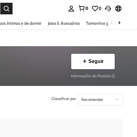
0
0
ar. Press Enter to select.
as íntimas e de dormir
Joias E Acessórios
Tamanhos grandes
Sapa
Seguir
Informações do Produto
Classificar por