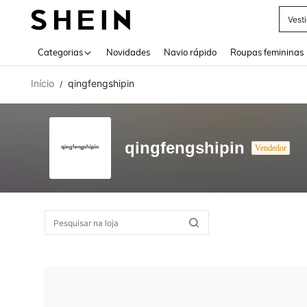
Vest
Use up 
Categorias
Novidades
Navio rápido
Roupas femininas
Início
qingfengshipin
/
qingfengshipin
Vendedor