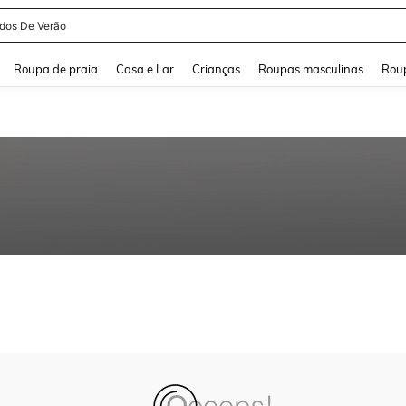
idos De Verão
and down arrow keys to navigate search Buscas recentes and Pesquisar e Encontr
Roupa de praia
Casa e Lar
Crianças
Roupas masculinas
Roup