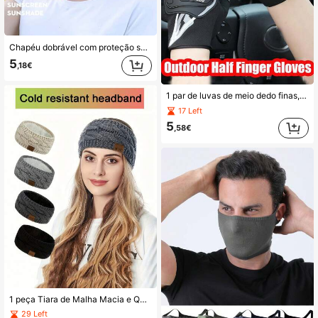
Chapéu dobrável com proteção solar e protetor de pescoço, máscara facial feminina leve e respirável para o verão, boné esportivo com proteção UV para atividades ao ar livre, chapéu de secagem rápida em tela, máscara para piquenique/esqui.
5
,18€
1 par de luvas de meio dedo finas, respiráveis e antiderrapantes multicoloridas para homem, adequadas para ciclismo, desportos ao ar livre, condução, escalada e caminhadas
17 Left
5
,58€
1 peça Tiara de Malha Macia e Quente para Mulher, Aquecedor de Orelhas Desportivo, Acessório de Cabelo Perfeito para / , em Fio de Veludo
29 Left