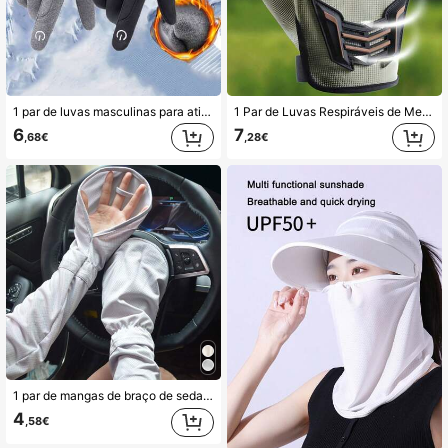
1 par de luvas masculinas para atividades ao ar livre, luvas térmicas forradas para outono/inverno, à prova de vento, impermeáveis, antiderrapantes e compatíveis com telas sensíveis ao toque. Luvas unissex para motociclismo/ciclismo/pesca/esqui com design de letras e cordão.
1 Par de Luvas Respiráveis de Meio Dedo | Luvas Unissex para Motociclismo - Design Ergonômico com Orifícios de Ventilação, Detalhes em Preto/Laranja - Ideal para Ciclismo, Bicicleta e Patinete Elétrico, Ajuste Confortável
6
7
,68€
,28€
1 par de mangas de braço de seda gelada com proteção UV para desportos ao ar livre no verão, mangas de braço unissexo respiráveis anti-UV, mangas de braço com proteção solar para ciclismo e condução, mangas de braço finas de cor sólida com alta elasticidade para montanhismo com design solto sem dedos, luvas de proteção solar unissexo na moda
4
,58€