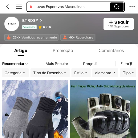
Corrente De Calças Femininas
BTRDSY
Seguir
1.1K Seguidores
4.86
Vendedor
Informações do Produto: Divulgação de Preço, Vendas e Detalhes de Stock.
23K+ Vendidos recentemente
4K+ Repurchase
Artigo
Promoção
Comentários
Recomendar
Mais Popular
Preço
Filtro
Categoria
Tipo de Desenho
Estilo
elemento
Tipo