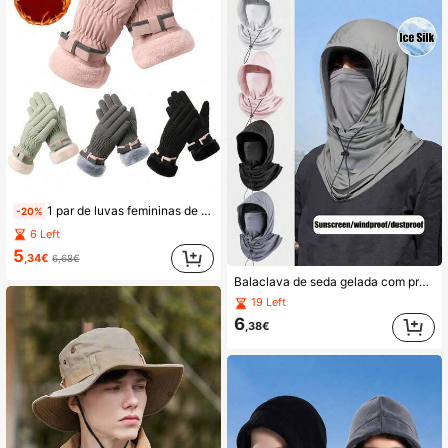
1 par de luvas femininas de inverno, grossas e forradas com pelúcia, compatíveis com telas sensíveis ao toque, ideais para andar a cavalo, escalar montanhas e esquiar. Resistentes ao vento e ao frio, perfeitas para motociclismo. Luvas de pelúcia para usar com tela sensível ao toque, em tecido impermeável, perfeitas para viagens e festivais.
-20%
6 Left
5
,34€
6,68€
Balaclava de seda gelada com proteção UV (1 unidade) - Protetor solar facial completo para ciclismo - Respirável, sem costuras, protetor de pescoço ajustável com cordão, ideal para atividades ao ar livre como motociclismo, ciclismo e pesca, com alças para as orelhas, máscara facial de proteção solar masculina, boné de ciclismo masculino, máscara de esqui, perfeita para festivais e viagens.
19 Left
6
,38€