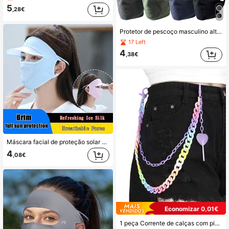
5
,28€
Protetor de pescoço masculino altamente elástico, ideal para ciclismo ao ar livre na primavera/verão/outono, com mangas de malha, cachecol térmico esportivo, protetor de pescoço vazado e respirável para todas as estações, máscara masculina à prova de vento e com proteção solar para ciclismo/corrida/caminhada, máscara de esqui 3D respirável e absorvente de suor.
17 Left
4
,38€
Máscara facial de proteção solar para primavera/verão (1 unidade), com bloqueio UV, respirável e com aba, ideal para ciclismo ao ar livre. Feita em seda gelada, resistente ao vento e com design integrado de máscara e touca.
4
,08€
Economizar 0,01€
1 peça Corrente de calças com pingente de pirulito em forma de coração - Corrente de calças feminina da moda, corrente para decorar jeans - Acessórios femininos, corrente de calças punk hip hop