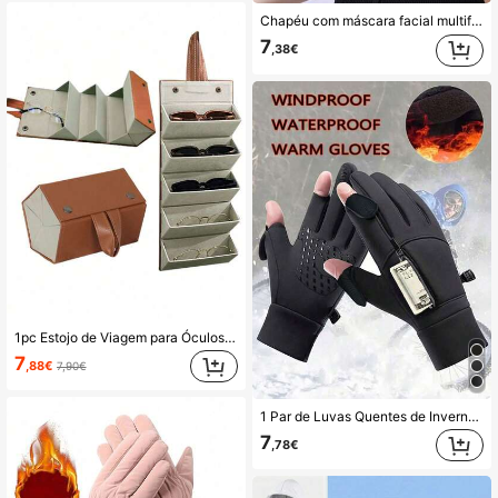
Chapéu com máscara facial multifuncional, respirável e de secagem rápida (1 unidade), ideal para ciclismo/bicicleta elétrica no verão. Máscara facial de seda gelada, com véu removível, para uso externo e proteção UV. Máscara de esqui vazada com aba larga.
7
,38€
1pc Estojo de Viagem para Óculos com 5 Divisórias, Estojo de Armazenamento de Óculos Dobrável para Múltiplos Óculos, Estojo de Óculos Portátil em Pele, para Mulheres e Homens, Caixa de Armazenamento de Óculos Dobrável Simples, Organizador Portátil de Viagem, Suporte para Óculos
7
,88€
7,90€
1 Par de Luvas Quentes de Inverno Impermeáveis e Resistentes ao Vento com Tela Sensível ao Toque, Ideais para Ciclismo, Pesca, Corrida, Esqui e Direção ao Ar Livre. Luvas Antiderrapantes e Resistentes ao Frio para Homens, Ótima Opção de Presente.
7
,78€