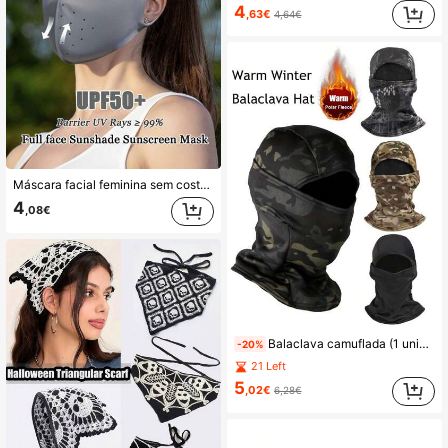
4
,63€
4,64€
Máscara facial feminina sem costura com proteção UV, em seda gelada, para proteção solar completa, leve e respirável, ideal para ciclismo ao ar livre e esqui.
4
,08€
Balaclava camuflada (1 unidade), ideal para esportes ao ar livre, caminhadas, pesca e ciclismo. Oferece proteção solar e respirabilidade com absorção de umidade. Pode ser usada como faixa de cabeça multifuncional e protetor de pescoço. Resistente ao vento e aos raios UV. Perfeita para motociclismo, como máscara facial de inverno, máscara de viagem com forro de lã, máscara de esqui para o Halloween, ideal para o verão, praia, férias e festivais.
-20%
21 Left
5
,02€
6,28€