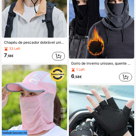
Chapéu de pescador dobrável unissex com aba larga, ideal para atividades ao ar livre como caminhadas, pesca e camping. Estilo cowboy, com alça ajustável e perfeito para esportes de verão ao ar livre.
33 Left
7
,18€
Gorro de inverno unissex, quente e à prova de vento, gorro de lã para atividades ao ar livre, balaclava à prova de vento, ideal para ciclismo de montanha, máscara facial para motociclismo, gorro e cachecol tudo-em-um - presente para atividades ao ar livre, máscara de esqui para o Halloween
1 Left
6
,58€