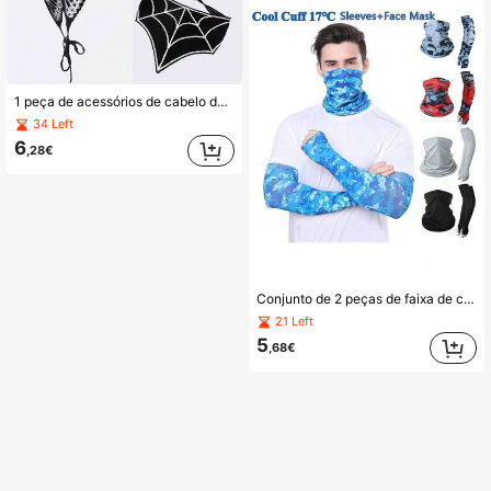
1 peça de acessórios de cabelo de crochê com teia de aranha gótica - Tiara de renda preta com laço de fita, lenço triangular, lenço de cabeça e chapéu. Lenço triangular, lenço de cabeça e chapéu perfeitos para o Halloween e moda gótica, decoração de cabelo de Halloween | Design de caveira | Touca de dormir texturizada
34 Left
6
,28€
Conjunto de 2 peças de faixa de cabeça multifuncional para ciclismo, mangas de proteção UV em seda gelada para esportes ao ar livre, conjunto unissex de mangas de braço e faixa de cabeça para caminhadas, pesca e direção no verão.
21 Left
5
,68€