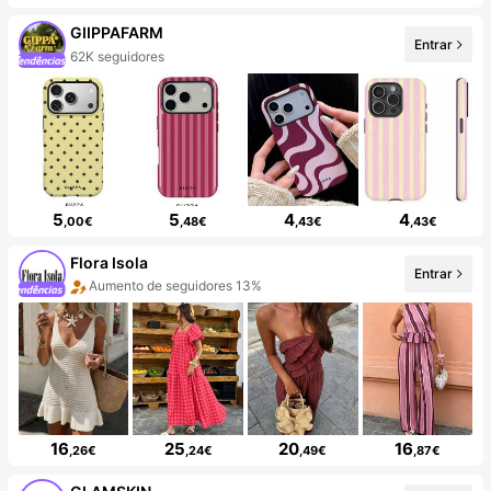
GIIPPAFARM
Entrar
62K seguidores
5
5
4
4
,00€
,48€
,43€
,43€
Flora Isola
Entrar
Aumento de seguidores 13%
16
25
20
16
,26€
,24€
,49€
,87€