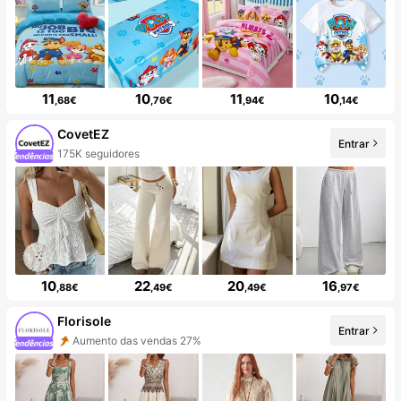
11
10
11
10
,68€
,76€
,94€
,14€
CovetEZ
Entrar
175K seguidores
10
22
20
16
,88€
,49€
,49€
,97€
Florisole
Entrar
Aumento das vendas 27%