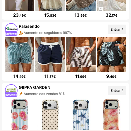
23
15
13
32
,49€
,83€
,99€
,17€
Palasendo
Entrar
Aumento de seguidores 997%
14
11
11
9
,49€
,87€
,99€
,40€
GIIPPA GARDEN
Entrar
Aumento das vendas 81%