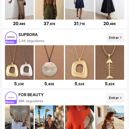
20
37
31
20
,49€
,61€
,71€
,49€
SUPBORA
Entrar
A loja tem novidades
5
5
5
5
,23€
,43€
,52€
,82€
FOR BEAUTY
Entrar
20+ Novo