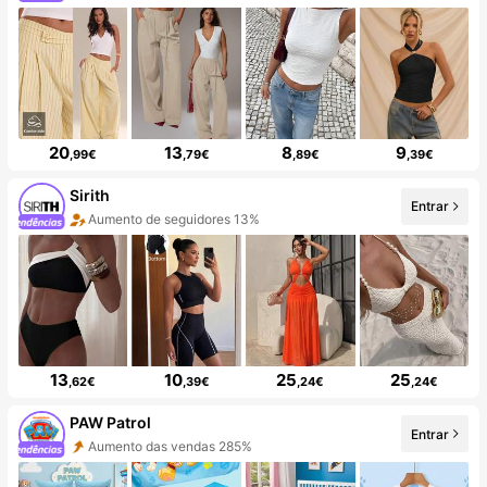
20
13
8
9
,99€
,79€
,89€
,39€
Sirith
Entrar
Aumento de seguidores 13%
13
10
25
25
,62€
,39€
,24€
,24€
PAW Patrol
Entrar
Aumento das vendas 285%