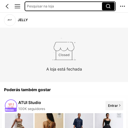
Pesquisar na loja
JELLY
A loja está fechada
Poderás também gostar
ATUI Studio
Entrar
50+ Novo