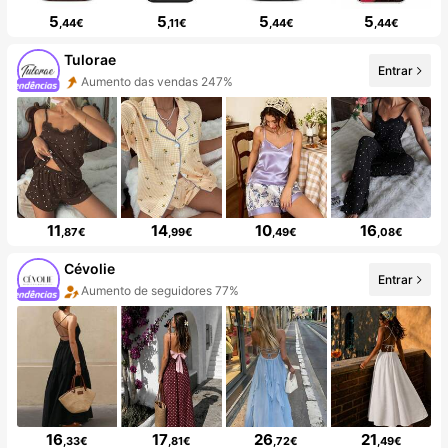
5
5
5
5
,44€
,11€
,44€
,44€
Tulorae
Entrar
Aumento das vendas 247%
11
14
10
16
,87€
,99€
,49€
,08€
Cévolie
Entrar
Aumento de seguidores 77%
16
17
26
21
,33€
,81€
,72€
,49€