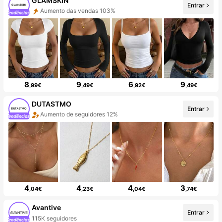
GLAMSKIN
Entrar
Aumento das vendas 103%
8
9
6
9
,99€
,49€
,92€
,49€
DUTASTMO
Entrar
Aumento de seguidores 12%
4
4
4
3
,04€
,23€
,04€
,74€
Avantive
Entrar
115K seguidores