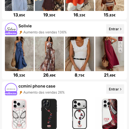
13
19
16
15
,85€
,30€
,33€
,83€
Solivie
Entrar
Aumento das vendas 136%
16
26
8
21
,33€
,49€
,75€
,49€
ccmini phone case
Entrar
Aumento das vendas 26%