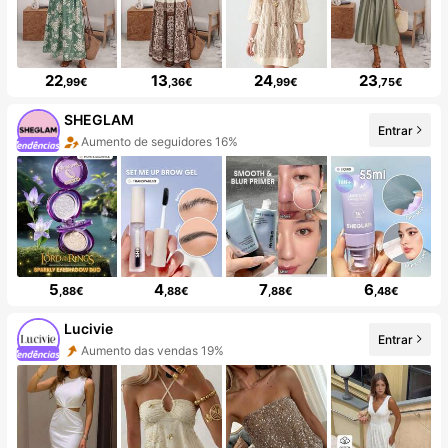
22
13
24
23
,99€
,36€
,99€
,75€
SHEGLAM
Entrar
Aumento de seguidores 16%
5
4
7
6
,88€
,88€
,88€
,48€
Lucivie
Entrar
Aumento das vendas 19%