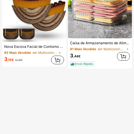
Caixa de Armazenamento de Alimentos para Frigorífico Empilhável de Três Camadas com Tampa, Adequada para Conservar Carne. Adequada para Armazenar Frios, Chouriços de Salame, Carne Cozida e Alimentos Pré-Preparados. Pode Ser Utilizada para Refrigeração e Congelação de Alimentos.
Nova Escova Facial de Contorno Linfático, Escova Massajadora Facial de Drenagem Linfática para Contorno do Queixo e Pescoço, Cerdas Macias Adequadas para Todos os Tipos de Pele, Ferramentas de Beleza Ergonómicas com Caixas Portáteis
#1 Mais Vendido
em Multicolorido Caixas de armazenamento de gelade
#2 Mais Vendido
em Multicolorido Pentes
3
,44€
3
,15€
3,18€
Envio Rápido