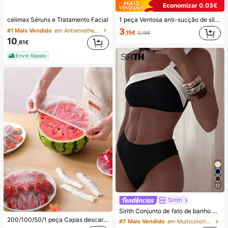
Economizar 0,03€
celimax Séruns e Tratamento Facial
1 peça Ventosa anti-sucção de silicone para telemóvel, 28 peças Ventosas de silicone (almofadas de sucção autoadesivas), Anti-adesivo para telemóvel, Almofada de sucção para power bank de telemóvel (compatível com iPhone, telemóveis Android), Presente de aniversário, Suporte para telemóvel para família/amigos, Suporte para telemóvel, Acessórios para telemóvel
3
#1 Mais Vendido
em Antienvelhecimento Séruns e Tratamento Facial
,15€
3,18€
10
,61€
Envio Rápido
12
Sirith
Sirith Conjunto de fato de banho de praia colorblock para mulher para férias
200/100/50/1 peça Capas descartáveis de película aderente para alimentos, capas descartáveis para chuveiro, sacos retráteis descartáveis multiusos, capas descartáveis para sapatos, película aderente de cozinha reforçada, capas de preservação de alimentos para frigorífico doméstico, capas elásticas extensíveis, uso diário
#7 Mais Vendido
em Multicolorido Conjuntos de biquínis femininos