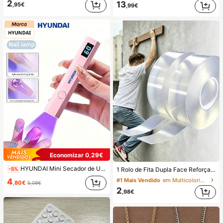
2
13
,95€
,99€
Economizar 0,29€
HYUNDAI Mini Secador de Unhas Portátil Recarregável, Lâmpada de Unhas Manual UV/LED, Luz de Secagem de Unhas com Ecrã Digital, Secagem Rápida, Adequado para Saídas Diárias, Artigos de Cuidados de Unhas para Mulheres
1 Rolo de Fita Dupla Face Reforçada de 1/3/5/10M, Fita Adesiva Forte e Reutilizável, Fita Nano Multiuso Removível e Lavável, Adequada para Colar Objetos em Casa/Escritório/Carro, Ideal para Ferramentas de Decoração, Adesivos que Não Danificam a Superfície, Adesivos de Parede
-5%
4
#1 Mais Vendido
em Multicolorido Cassete
,80€
5,09€
2
,98€