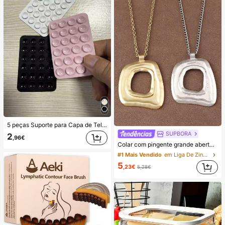
5 peças Suporte para Capa de Telemóvel com Ventosa de Silicone, Suporte de Ventosa para Telemóvel, Suporte Adesivo para Telemóvel, Suporte Adesivo para Telemóvel (Antes de utilizar, limpe cuidadosamente a superfície para garantir que está limpa e plana. Aguarde 30 minutos após colar para utilizar), Essencial
SUPBORA
2
,96€
Colar com pingente grande aberto em estilo boêmio, em prata/dourado fosco (1 peça).
#1 Mais Vendido
em Liga De Zinco Colares Pingentes Femininos
5
,23€
5,28€