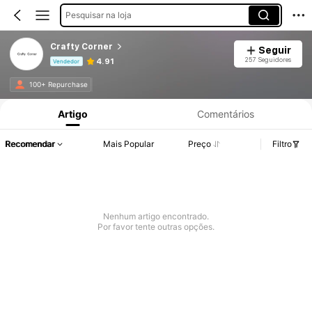
Pesquisar na loja
Crafty Corner
Seguir
257 Seguidores
4.91
Vendedor
Informações do Produto: Divulgação de Preço, Vendas e Detalhes de Stock.
100+ Repurchase
Artigo
Comentários
Recomendar
Mais Popular
Preço
Filtro
Nenhum artigo encontrado.
Por favor tente outras opções.