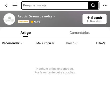
Pesquisar na loja
Arctic Ocean Jewelry
Seguir
Informações do Produto: Divulgação de Preço, Vendas e Detalhes de Stock.
1K Seguidores
4.79
Vendedor
Artigo
Comentários
Recomendar
Mais Popular
Preço
Filtro
Nenhum artigo encontrado.
Por favor tente outras opções.