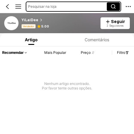
Pesquisar na loja
YiLaiDee
Seguir
Informações do Produto: Divulgação de Preço, Vendas e Detalhes de Stock.
2 Seguidores
5.00
Vendedor
Artigo
Comentários
Recomendar
Mais Popular
Preço
Filtro
Nenhum artigo encontrado.
Por favor tente outras opções.