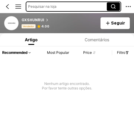
Pesquisar na loja
GXSHUNRUI
Seguir
Informações do Produto: Divulgação de Preço, Vendas e Detalhes de Stock.
4.00
Vendedor
Artigo
Comentários
Recommended
Most Popular
Price
Filtro
Nenhum artigo encontrado.
Por favor tente outras opções.