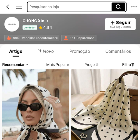
Pesquisar na loja
CHONG Xin
Seguir
493 Seguidores
4.84
Vendedor
Informações do Produto: Divulgação de Preço, Vendas e Detalhes de Stock.
99K+ Vendidos recentemente
1K+ Repurchase
Artigo
Novo
Promoção
Comentários
Recomendar
Mais Popular
Preço
Filtro