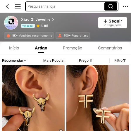
Pesquisar na loja
Xiao Qi Jewelry
Seguir
91 Seguidores
4.95
Vendedor
Informações do Produto: Divulgação de Preço, Vendas e Detalhes de Stock.
5K+ Vendidos recentemente
100+ Repurchase
Início
Artigo
Promoção
Comentários
Recomendar
Mais Popular
Preço
Filtro