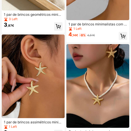
1 par de brincos geométricos minim
alistas dourados (para mulheres)
3 Left
3
1 par de brincos minimalistas com le
,87€
tras (para mulheres)
1 Left
4
,14€
-8%
4,51€
1 par de brincos assimétricos minim
alistas em formato de estrela-do-m
1 Left
ar, estilo praia, perfeitos para uso di