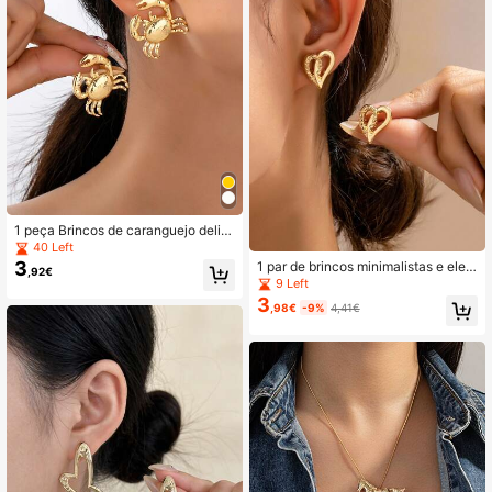
1 peça Brincos de caranguejo delic
ados, estilo de férias
40 Left
3
1 par de brincos minimalistas e eleg
,92€
antes em formato de coração doura
9 Left
do (para mulheres)
3
,98€
-9%
4,41€