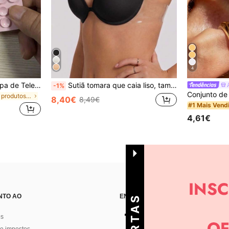
4
5 peças Suporte para Capa de Telemóvel com Ventosa de Silicone, Suporte de Ventosa para Telemóvel, Suporte Adesivo para Telemóvel, Suporte Adesivo para Telemóvel (Antes de utilizar, limpe cuidadosamente a superfície para garantir que está limpa e plana. Aguarde 30 minutos após colar para utilizar), Essencial
Sutiã tomara que caia liso, tamanho BC, com costas abertas, efeito lifting e realce.
-1%
em Ótimos produtos para dormir Artigos essenciais
8,40€
8,49€
#1 Mais Vend
4,61€
NTO AO
ENCONTRE-NOS EM
os