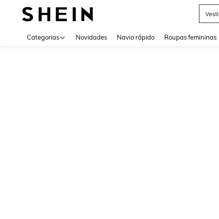
Vest
Use up 
Categorias
Novidades
Navio rápido
Roupas femininas