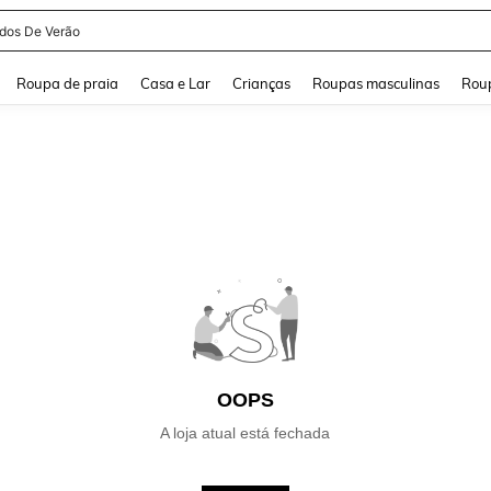
idos De Verão
and down arrow keys to navigate search Buscas recentes and Pesquisar e Encontr
Roupa de praia
Casa e Lar
Crianças
Roupas masculinas
Roup
OOPS
A loja atual está fechada