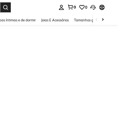
0
0
ar. Press Enter to select.
as íntimas e de dormir
Joias E Acessórios
Tamanhos grandes
Sapa