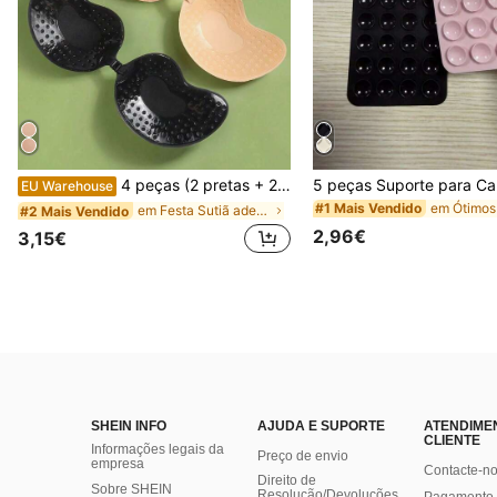
4 peças (2 pretas + 2 nude) almofadas de sutiã invisíveis autoadesivas de silicone, copas de sutiã push-up sem alças e sem costas, adequadas para casamento, vestido com ombros à mostra, festa de madrinha e convidada de casamento
EU Warehouse
#1 Mais Vendido
em Festa Sutiã adesivo feminino
#2 Mais Vendido
2,96€
3,15€
SHEIN INFO
AJUDA E SUPORTE
ATENDIME
CLIENTE
Informações legais da
Preço de envio
empresa
Contacte-n
Direito de
Sobre SHEIN
Resolução/Devoluções