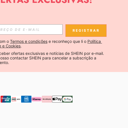
CIAS SOBRE SHEIN.
Inscreva-se
REGISTRAR
Se inscrever
om o 
Termos e condições
 e reconheço que li o 
Política 
e e Cookies
.
Inscreva-se
ceber ofertas exclusivas e notícias de SHEIN por e-mail. 
osso contactar SHEIN para cancelar a subscrição a 
ento.
oncorda com nossa
Política de Privacidade e Cookies
Se desejar
rketing, acesse nosso
centro de privacidade
.