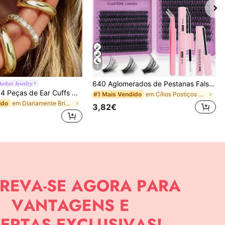
7
640 Aglomerados de Pestanas Falsas de Vison DIY, Curvatura D, Densas e Fofas, Comprimento Misto 8-16 mm, Efeito Chamativo, Adequadas para Vários Looks de Maquilhagem. Cola, Removedor e Pinça Podem Ser Selecionados de Acordo com as Necessidades. Leves e Reutilizáveis, Alta Relação Custo-Benefício, Adequadas para Principiantes, Aplicáveis a Múltiplas Ocasiões, Uso Diário
Aether Jewelry
Conjunto de 4 Peças de Ear Cuffs Minimalistas com Zircónia Cúbica - Podem Ser Sobrepostos, Sem Necessidade de Perfuração, Adequados para Uso Diário no Escritório (Conjunto de 4 Peças, Não 4 Pares), Presente para Ela
em Cílios Postiços & Adesivos
#1 Mais Vendido
em Diariamente Brincos Femininos
ido
3,82€
APP