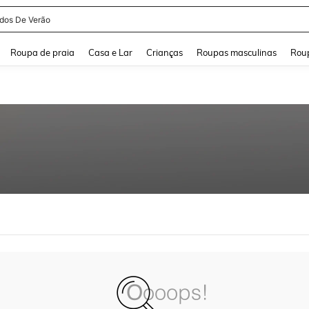
idos De Verão
and down arrow keys to navigate search Buscas recentes and Pesquisar e Encontr
Roupa de praia
Casa e Lar
Crianças
Roupas masculinas
Roup