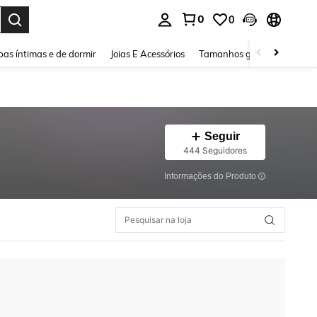
0
0
ar. Press Enter to select.
as íntimas e de dormir
Joias E Acessórios
Tamanhos grandes
Sapa
Seguir
444 Seguidores
Informações do Produto