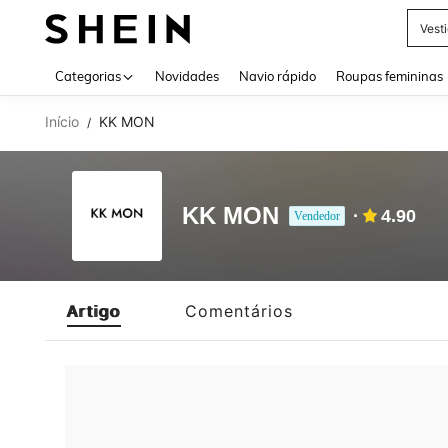
Vest
Use up 
Categorias
Novidades
Navio rápido
Roupas femininas
Início
KK MON
/
KK MON
4.90
Vendedor
Artigo
Comentários