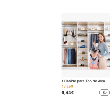
1 Cabide para Top de Alças, Cabide Poupa-Espaço para Sutiãs, Suporte Antiderrapante para Sutiãs Desportivos, Organizador e Arrumação para Armário para Camisolas, Tops de Alças, Sutiãs, Gravatas, Fatos de Banho e Vestidos com Alças, Prateado, Cabide para Sutiãs Desportivos, Camisolas, Fatos de Banho, Cintos, Gravatas, etc., Decoração para Quarto, Regresso às Aulas
18 Left
6,44€