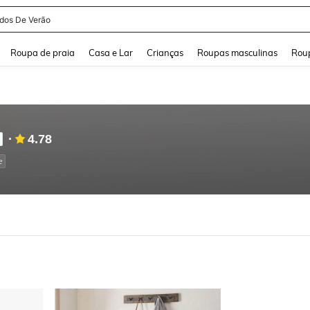
idos De Verão
and down arrow keys to navigate search Buscas recentes and Pesquisar e Encontr
Roupa de praia
Casa e Lar
Crianças
Roupas masculinas
Roup
4.78
e