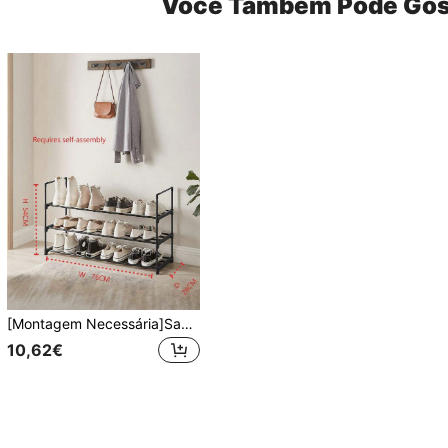
Você Também Pode Gos
[Montagem Necessária]Sapateira/Sapateira de Armazenamento, Resistente e Durável, Adequada para Armário, Garagem e Corredor, Empilhável, Preta, Adequada para Garagem e Corredor, Sapateira Empilhável Longa Resistente e Durável, Sapateira Multicamadas, Sapateira de Metal, Fácil de Montar, Adequada para Entrada, Não Dobrável, Pode Armazenar Sapatos, Ténis. (Consulte a Imagem para Especificações e Dimensões, Recomendado Medir as Dimensões Antes da Compra)
10,62€