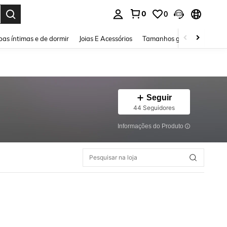
0
0
ar. Press Enter to select.
as íntimas e de dormir
Joias E Acessórios
Tamanhos grandes
Sapa
Seguir
44 Seguidores
Informações do Produto