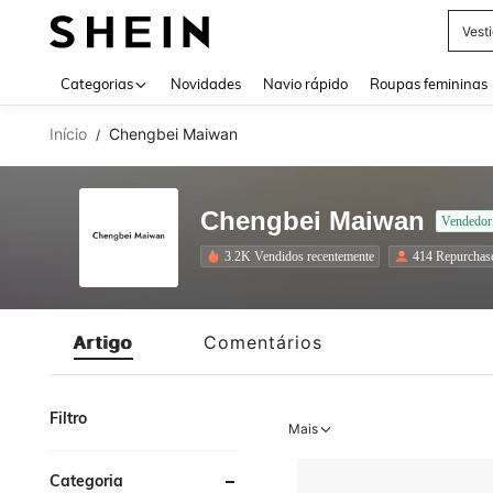
Vest
Use up 
Categorias
Novidades
Navio rápido
Roupas femininas
Início
Chengbei Maiwan
/
Chengbei Maiwan
Vendedor
3.2K Vendidos recentemente
414 Repurchas
Artigo
Comentários
Filtro
Mais
Categoria