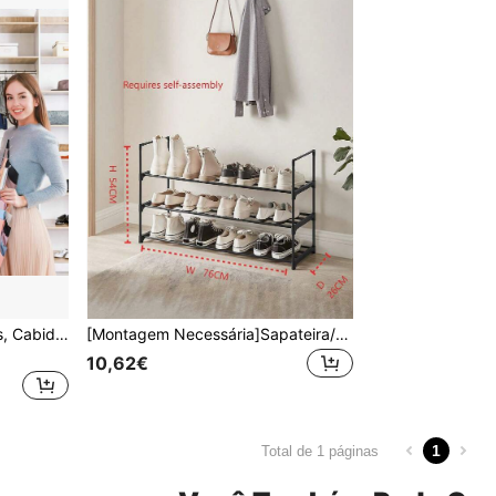
1 Cabide para Top de Alças, Cabide Poupa-Espaço para Sutiãs, Suporte Antiderrapante para Sutiãs Desportivos, Organizador e Arrumação para Armário para Camisolas, Tops de Alças, Sutiãs, Gravatas, Fatos de Banho e Vestidos com Alças, Prateado, Cabide para Sutiãs Desportivos, Camisolas, Fatos de Banho, Cintos, Gravatas, etc., Decoração para Quarto, Regresso às Aulas
[Montagem Necessária]Sapateira/Sapateira de Armazenamento, Resistente e Durável, Adequada para Armário, Garagem e Corredor, Empilhável, Preta, Adequada para Garagem e Corredor, Sapateira Empilhável Longa Resistente e Durável, Sapateira Multicamadas, Sapateira de Metal, Fácil de Montar, Adequada para Entrada, Não Dobrável, Pode Armazenar Sapatos, Ténis. (Consulte a Imagem para Especificações e Dimensões, Recomendado Medir as Dimensões Antes da Compra)
10,62€
1
Total de 1 páginas