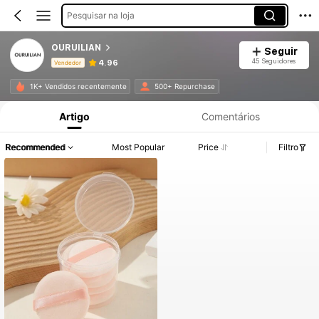
Pesquisar na loja
OURUILIAN
Seguir
45 Seguidores
4.96
Vendedor
Informações do Produto: Divulgação de Preço, Vendas e Detalhes de Stock.
1K+ Vendidos recentemente
500+ Repurchase
Artigo
Comentários
Recommended
Most Popular
Price
Filtro