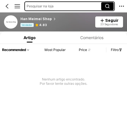
Pesquisar na loja
Han Meimei Shop
Seguir
Informações do Produto: Divulgação de Preço, Vendas e Detalhes de Stock.
23 Seguidores
4.83
Vendedor
Artigo
Comentários
Recommended
Most Popular
Price
Filtro
Nenhum artigo encontrado.
Por favor tente outras opções.