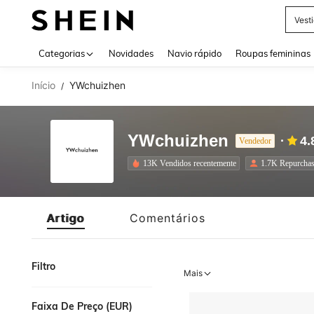
Vest
Use up 
Categorias
Novidades
Navio rápido
Roupas femininas
Início
YWchuizhen
/
YWchuizhen
4.
Vendedor
13K Vendidos recentemente
1.7K Repurcha
Artigo
Comentários
Filtro
Mais
Faixa De Preço (EUR)