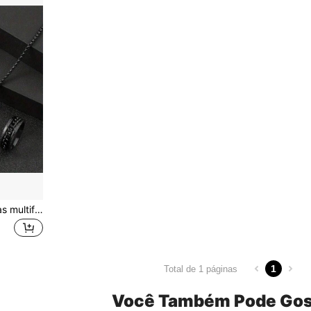
Conjunto de joias masculinas multifuncionais de liga de 3 peças/conjunto - colar com pingente de cruz, pulseira da moda e anel clássico! Adequado para uso diário ou presentes de aniversário e feriado! Joias da moda para o Natal, Ano Novo, Dia dos Namorados
1
Total de 1 páginas
Você Também Pode Gos