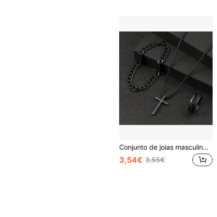
Conjunto de joias masculinas multifuncionais de liga de 3 peças/conjunto - colar com pingente de cruz, pulseira da moda e anel clássico! Adequado para uso diário ou presentes de aniversário e feriado! Joias da moda para o Natal, Ano Novo, Dia dos Namorados
3,54€
3,55€