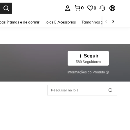
0
0
ar. Press Enter to select.
as íntimas e de dormir
Joias E Acessórios
Tamanhos grandes
Sapa
Seguir
589 Seguidores
Informações do Produto