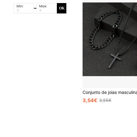
Min:
Max:
OK
3,54€
3,55€