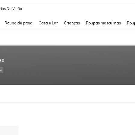
idos De Verão
and down arrow keys to navigate search Buscas recentes and Pesquisar e Encontr
Roupa de praia
Casa e Lar
Crianças
Roupas masculinas
Roup
80
se