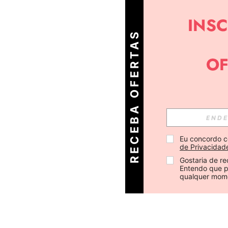
R
E
C
E
B
A
O
E
R
T
A
S
D
I
Á
F
R
Eu concordo c
de Privacidad
Gostaria de re
Entendo que p
qualquer mom