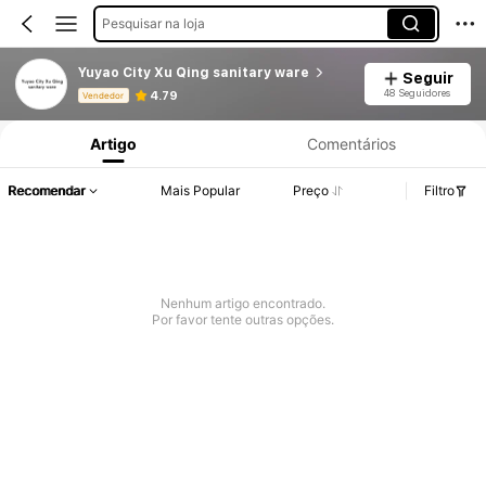
Pesquisar na loja
Yuyao City Xu Qing sanitary ware
Seguir
Informações do Produto: Divulgação de Preço, Vendas e Detalhes de Stock.
48 Seguidores
4.79
Vendedor
Artigo
Comentários
Recomendar
Mais Popular
Preço
Filtro
Nenhum artigo encontrado.
Por favor tente outras opções.