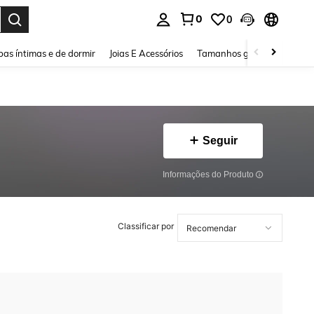
0
0
ar. Press Enter to select.
as íntimas e de dormir
Joias E Acessórios
Tamanhos grandes
Sapa
Seguir
Informações do Produto
Classificar por