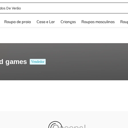
idos De Verão
and down arrow keys to navigate search Buscas recentes and Pesquisar e Encontr
Roupa de praia
Casa e Lar
Crianças
Roupas masculinas
Roup
rd games
Vendedor