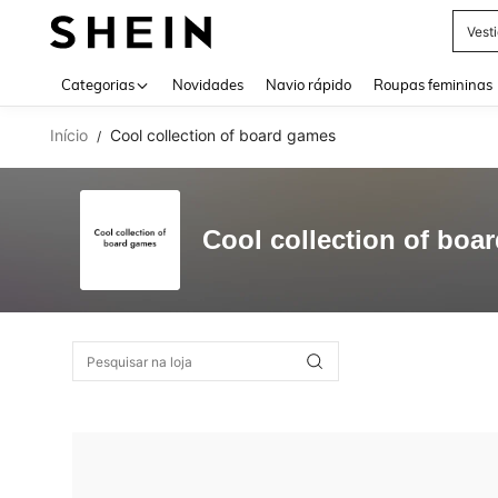
Vest
Use up 
Categorias
Novidades
Navio rápido
Roupas femininas
Início
Cool collection of board games
/
Cool collection of boa