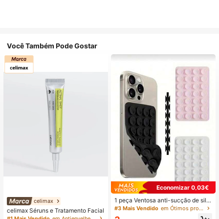
Você Também Pode Gostar
Economizar 0,03€
1 peça Ventosa anti-sucção de silic
celimax
one para telemóvel, 28 peças Vento
#3 Mais Vendido
em Ótimos produtos para dormir Artigos essenciais
celimax Séruns e Tratamento Facial
sas de silicone (almofadas de sucç
#1 Mais Vendido
em Antienvelhecimento Séruns e Tratamento Facial