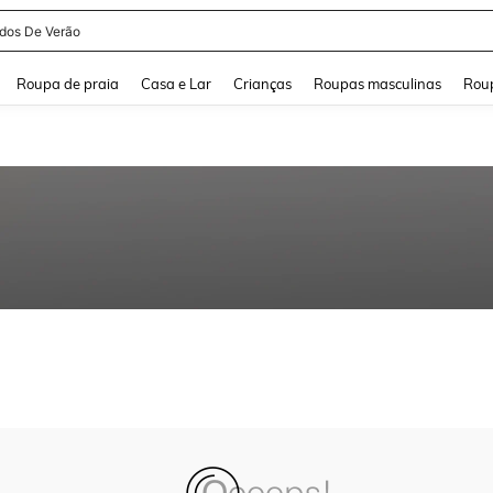
idos De Verão
and down arrow keys to navigate search Buscas recentes and Pesquisar e Encontr
Roupa de praia
Casa e Lar
Crianças
Roupas masculinas
Roup