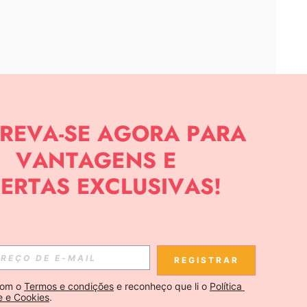
APP
CIAS SOBRE SHEIN.
Inscreva-se
REGISTRAR
Se inscrever
om o 
Termos e condições
 e reconheço que li o 
Política 
e e Cookies
.
Inscreva-se