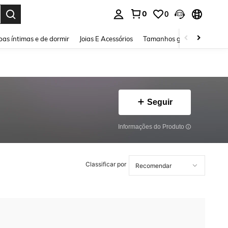
0
0
ar. Press Enter to select.
as íntimas e de dormir
Joias E Acessórios
Tamanhos grandes
Sapa
Seguir
Informações do Produto
Classificar por