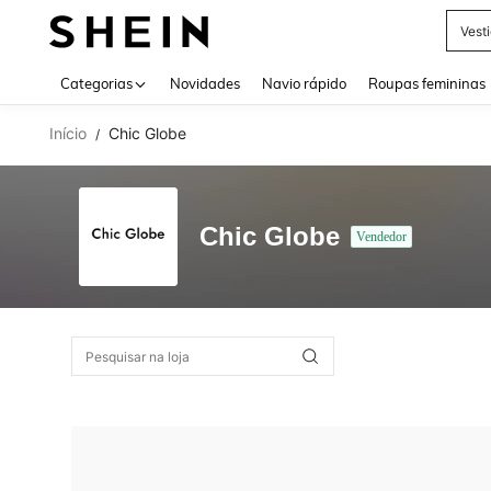
Vest
Use up 
Categorias
Novidades
Navio rápido
Roupas femininas
Início
Chic Globe
/
Chic Globe
Vendedor