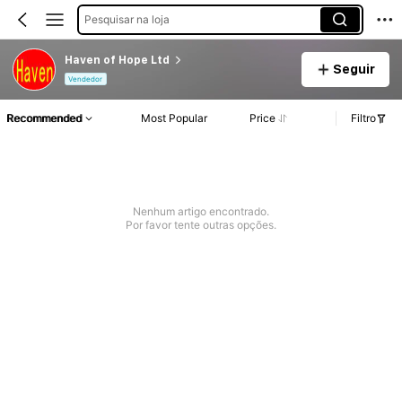
Pesquisar na loja
Haven of Hope Ltd
Seguir
Vendedor
Recommended
Most Popular
Price
Filtro
Nenhum artigo encontrado.
Por favor tente outras opções.