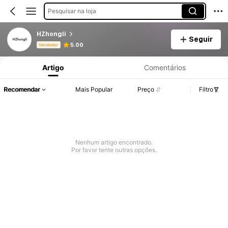
Pesquisar na loja
HZhongli
Seguir
Informações do Produto: Divulgação de Preço, Vendas e Detalhes de Stock.
5.00
Vendedor
Artigo
Comentários
Recomendar
Mais Popular
Preço
Filtro
Nenhum artigo encontrado.
Por favor tente outras opções.