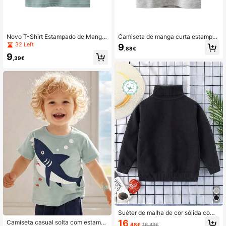
Novo T-Shirt Estampado de Manga
Camiseta de manga curta estampa
Curta de Verão para Rapaz
da com tubarão casual de verão par
32 Left
9
,88€
a meninos
9
,39€
Suéter de malha de cor sólida com
gola alta para meninos, outono/inve
16
Camiseta casual solta com estamp
,48€
16,49€