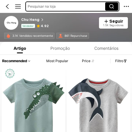
Pesquisar na loja
Chu Heng
Seguir
1.5K Seguidores
4.92
Vendedor
Informações do Produto: Divulgação de Preço, Vendas e Detalhes de Stock.
3.1K Vendidos recentemente
861 Repurchase
Artigo
Promoção
Comentários
Recommended
Most Popular
Price
Filtro