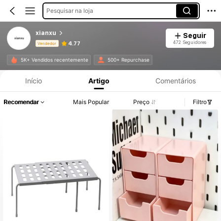
Pesquisar na loja
xianxu
Seguir
472 Seguidores
4.77
Vendedor
Informações do Produto: Divulgação de Preço, Vendas e Detalhes de Stock.
5K+ Vendidos recentemente
500+ Repurchase
Início
Artigo
Comentários
Recomendar
Mais Popular
Preço
Filtro