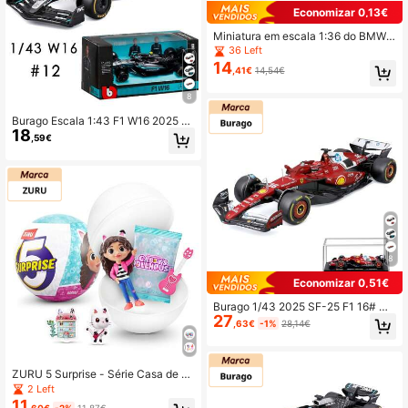
Economizar 0,13€
Miniatura em escala 1:36 do BMW
M4 CSL, carro esportivo, com porta
36 Left
s que abrem, item de colecionador,
14
,41€
14,54€
presente de aniversário.
8
Burago Escala 1:43 F1 W16 2025 #1
18
2 Kimi Antonelli
,59€
8
Economizar 0,51€
Burago 1/43 2025 SF-25 F1 16# Ch
27
arles & 44# Lewis Hamilton Miniatu
,63€
-1%
28,14€
ra de Carro de Corrida de Fórmula 1
em Liga Metálica Fundida (1/43 SF
25 16# Com Capacete)
ZURU 5 Surprise - Série Casa de B
onecas da Gabby 1
2 Left
11