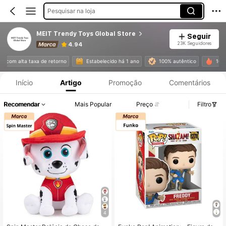
Pesquisar na loja
MEIT Trendy Toys Global Store
Seguir
23K Seguidores
4.94
Informações do Produto: Divulgação de Preço, Vendas e Detalhes de Stock.
s com alta taxa de retorno
Estabelecido há 1 ano
100% autêntico
10K+ 
Início
Artigo
Promoção
Comentários
Recomendar
Mais Popular
Preço
Filtro
4