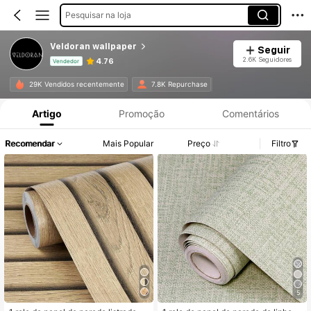
Pesquisar na loja
Veldoran wallpaper
Seguir
2.6K Seguidores
4.76
Vendedor
Informações do Produto: Divulgação de Preço, Vendas e Detalhes de Stock.
29K Vendidos recentemente
7.8K Repurchase
Artigo
Promoção
Comentários
Recomendar
Mais Popular
Preço
Filtro
5