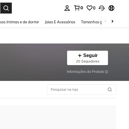
0
0
ar. Press Enter to select.
as íntimas e de dormir
Joias E Acessórios
Tamanhos grandes
Sapa
Seguir
20 Seguidores
Informações do Produto