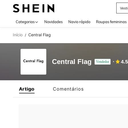
Vest
Use up 
Categorias
Novidades
Navio rápido
Roupas femininas
Início
Central Flag
/
Central Flag
4.
Vendedor
Artigo
Comentários