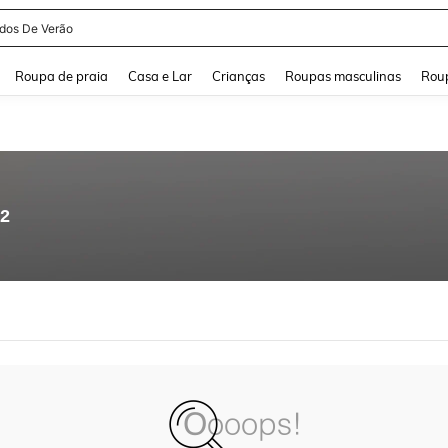
idos De Verão
and down arrow keys to navigate search Buscas recentes and Pesquisar e Encontr
Roupa de praia
Casa e Lar
Crianças
Roupas masculinas
Roup
52