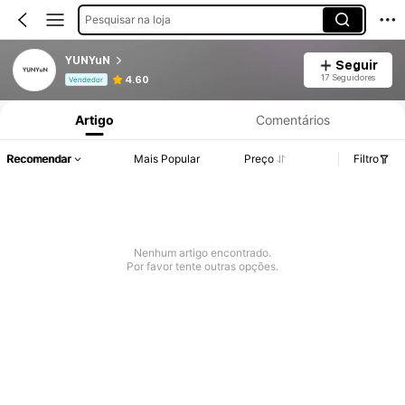
Pesquisar na loja
YUNYuN
Seguir
Informações do Produto: Divulgação de Preço, Vendas e Detalhes de Stock.
17 Seguidores
4.60
Vendedor
Artigo
Comentários
Recomendar
Mais Popular
Preço
Filtro
Nenhum artigo encontrado.
Por favor tente outras opções.