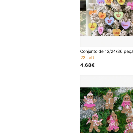
22 Left
4,68€