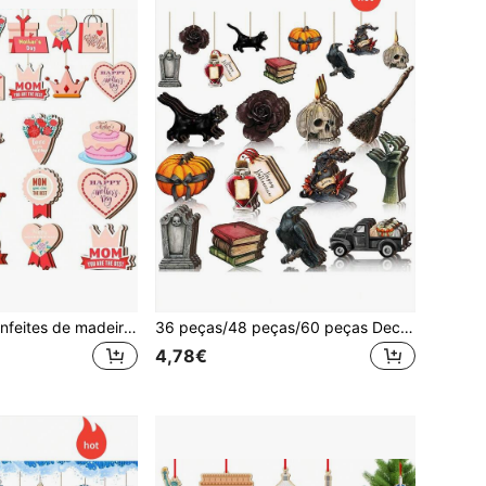
Conjunto de 36 enfeites de madeira para o Dia das Mães, com a frase "Feliz Dia das Mães", perfeitos para o Dia de Ação de Graças. Ideais para pendurar na árvore de Natal em festas de aniversário femininas. Esses enfeites de madeira têm a parte de trás lisa para você personalizar, pintando ou escrevendo mensagens. Lindos enfeites para casa e para áreas externas, perfeitos para presentear a família nesta data especial.
36 peças/48 peças/60 peças Decorações de Árvore de Natal de Halloween em Madeira, Decoração Vintage de Halloween, Caveira, Gato Preto, Abóbora, Placa Pendurada, Chapéu de Bruxa, Dedo, Corvo, Enfeites Pendurados Ocos em Madeira com Corda
4,78€