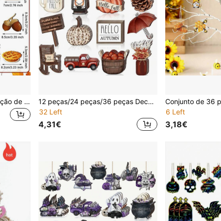
104 Peças Decoração de Ação de Graças Enfeites de Árvore de Natal, Decorações de Árvore de Natal de Outono, Figura de Peru para Interior, Abóbora, Folha e Bolota, Decoração Suspensa com Corda e Placa de Enfeite Vintage, para Festa da Colheita. Estas Decorações de Colheita de Outono Estão Impressas com Elementos do Tema de Ação de Graças, como Folhas de Bordo, Milho, Peru, Bolotas, Camiões, etc., com Cores Vivas e Padrões Requintados, Acrescendo à Atmosfera Festiva.
12 peças/24 peças/36 peças Decorações de Árvore de Outono Enfeites Pendurados para Ação de Graças Abóbora Vintage Gnomo Folha Madeira Vazada Festa de Colheita de Outono Presentes Decoração de Feriado para Escritório Árvore e Casa
32 Left
6 Left
4,31€
3,18€