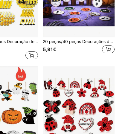
18pcs/27pcs/36pcs Decoração de Verão com Abelhas em Madeira para Pendurar, Enfeites Pendentes para Janela e Fundo de Festa no Jardim, Decorações de Parede para Pendurar em Casa para Festa de Feriado
20 peças/40 peças Decorações de Halloween para Árvore, Pingentes Pendurados em Madeira Entalhada com Abóbora e Fantasma, Decoração Vintage de Halloween Adequada para Árvore Pequena, Festa de Feriado e Casa, Estas Decorações São Adições Ideais para a Sua Casa de Campo, Escritório, Sala de Estar, Bandeja em Camadas ou Decoração de Quarto de Bebé, Pode Pendurar Estas Decorações em Paredes, Árvores de Halloween, Mantéis de Lareira ou em Qualquer Lugar que Deseje, Esta Decoração de Parede Vem numa Caixa de Presente!
5,91€