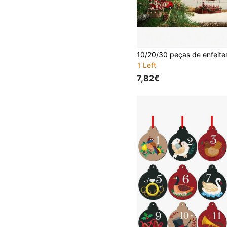
1 Left
7,82€