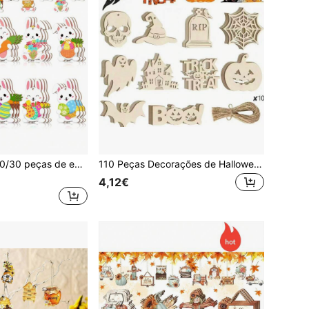
Conjunto de 10/20/30 peças de enfeites de Páscoa para pendurar na árvore, incluindo coelhinhos em formato de ovo, coelhinhos de madeira fofos e enfeites ocos de madeira com cordas, perfeitos para decoração de casa, festas, fazendas, ambientes internos e externos. Apresenta diversos desenhos animados vibrantes, como pintinhos, gnomos, coelhinhos e ovos, além de um design adorável e divertido, ideal para a Páscoa.
110 Peças Decorações de Halloween em Madeira, Decoração de Outono Pintada, 10 Estilos DIY em Branco, Caveira de Madeira, Abóbora, Fantasma, Morcego, Boo, Trick Or Treat, Decorações Ocas de Halloween, Artesanato para Festa, Penduráveis, Perfeito para Outono, Halloween, Festa de Aniversário, Decoração Rústica, Natal, Ação de Graças, Aniversário, Ano Novo e Mais. As Decorações em Madeira São Ótimas Adições para Árvores Ornamentais de Jardim, Janelas ou Lareiras
4,12€