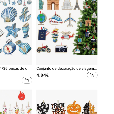
Conjunto de 12/24/36 peças de decorações de madeira com tema de aventura marítima, decoração de praia de verão, inclui leme, concha, baleia, estrela-do-mar, barco, farol e garrafa de madeira flutuante, ideal para festas náuticas, decorações de Natal, presentes de Natal e decoração natalina.
Conjunto de decoração de viagem com 12, 24 ou 36 peças, enfeites de madeira incluindo árvore de Natal, avião, câmera, bilhete, pontos turísticos mundiais, decoração natalina com tema de viagem, presente para viajantes e aventureiras.
4,84€