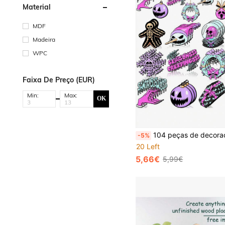
Material
MDF
Madeira
WPC
Faixa De Preço (EUR)
Min:
Max:
OK
104 peças de decorações de Natal de terror, enfeites pendurados engraçados de Natal, guirlanda de chapéu de Pai Natal, floco de neve, esqueleto, decoração de madeira, decorações de Natal de fantasma rosa e roxo, presentes artesanais para árvore de Nat
-5%
20 Left
5,66€
5,99€