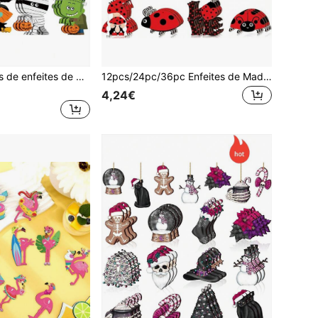
8/16/24/32 peças de enfeites de madeira para pendurar no Halloween e Natal, abóbora de madeira, morcego, gato preto, chapéu de bruxa, decoração para árvore de Natal, decorações de madeira para pendurar no Halloween, para artigos de festa, podem ser pendurados na porta, mesa, estante, lareira, armário ou outros lugares para trazer uma atmosfera festiva para sua casa! Decoração de Outono
12pcs/24pc/36pc Enfeites de Madeira Pendurados de Verão Árvore de Natal Decorações de Verão Praia Havaiana Pingente de Madeira com Corda para Suprimentos de Festa Havaiana Enfeites de Árvore Pequena de Joaninha Não Apenas para Decorar Joaninhas, Mas Também para Escritório, Piscina e Outras Atividades ao Ar Livre, Também Pode Ser Dado a Família, Amigos e Colegas Este é um Belo Presente
4,24€