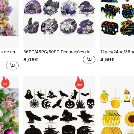
Conjunto de 12/24/36 peças de enfeites de madeira em formato de coração para o Dia dos Namorados, perfeitos para decorar árvores de Natal, mesas, paredes e portas. Ideal para presentear em casamentos e outras ocasiões.
36PC/48PC/60PC Decorações de Árvore de Halloween em Madeira, Enfeites de Árvore de Halloween Pendurados; Acompanha Corda Decorativa de Madeira em Estilo Vintage. Estas Decorações de Halloween São Adequadas para Uso em Ambientes Interiores, Casa, Sala de Aula ou Escritório, a Cor é Roxo
8,08€
4,59€