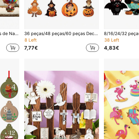
10/20/30 peças de enfeites de Natal de madeira feitos à mão em formato de paraquedas de Papai Noel, presentes de Natal, adequados para decorações de árvores de Natal, decorações para festas de Natal, decorações de feriados, decoração de casa, decoração de jardim, decoração de inverno, decoração temática, decoração de aniversário, decoração de casamento, decoração de aniversário e qualquer ocasião. Presenteie sua família, amigos, parceiros, colegas, filhos e alunos. Eles ficarão felizes e acolhidos ao receber os presentes!
36 peças/48 peças/60 peças Decorações de Halloween, incluindo padrões de recortes de abóbora, pingentes vintage de gato preto e morcego, perfeitas para decorar pequenas árvores em festas de fim de ano em casa
8 Left
38 Left
7,77€
4,83€