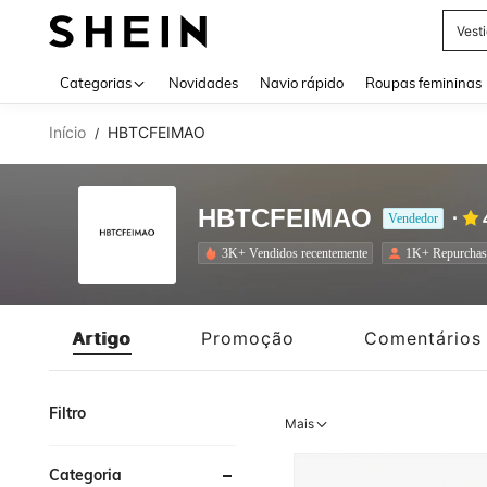
Tops
Use up 
Categorias
Novidades
Navio rápido
Roupas femininas
Início
HBTCFEIMAO
/
HBTCFEIMAO
Vendedor
3K+ Vendidos recentemente
1K+ Repurchas
Artigo
Promoção
Comentários
Filtro
Mais
Categoria