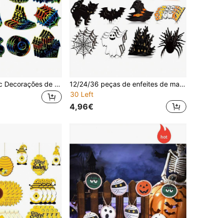
12pcs/24pc/36pc Decorações de Halloween, Enfeites de Halloween Pendurados em Madeira com Corda, Decorações de Morcego, Caveira, Fantasma, Bruxa e Abóbora, Para Decoração de Festa de Halloween, Reuniões Familiares, Eventos Escolares, Suprimentos de Decoração de Quarto, Despedidas de Solteira, Também Adequado para Decorar Árvores, Coroas e Decoração de Parede, Perfeito para a Maioria das Cenas de Decoração que Irão Excitar os Seus Convidados e Amigos, ,Isto Irá Fazer com que Aqueles Lugares Aborrecidos Ganhem Vida e Adicionem Mais Vitalidade às Suas Férias e Eventos!
12/24/36 peças de enfeites de madeira para Halloween com cordas penduradas, abóbora, aranha, chapéu de bruxa, pingentes, decorações para festas de Halloween, reuniões familiares, atividades escolares, adequados para decorar árvores, guirlandas, guirlandas e paredes, podem dar vida a lugares sem graça e adicionar mais vitalidade aos seus feriados e eventos! Decoração de casa, decoração de Halloween, decoração de outono, decoração de quarto, decoração de outono
30 Left
4,96€