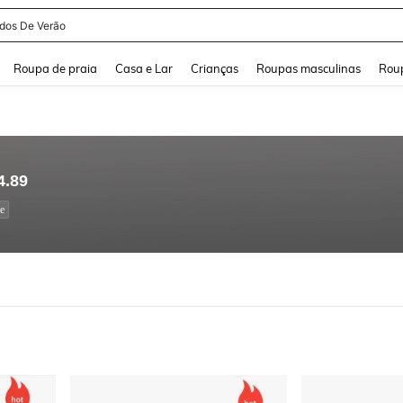
and down arrow keys to navigate search Buscas recentes and Pesquisar e Encontr
Roupa de praia
Casa e Lar
Crianças
Roupas masculinas
Roup
4.89
e