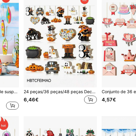
16pcs/32pcs Decorações de suspensão de verão de madeira, pingentes de prancha de surfe de madeira, enfeites de madeira de praia havaiana com corda para suprimentos de festa de verão; Impresso com elementos temáticos de verão, fofos e animados, eles são coloridos e adequados para decoração em qualquer ocasião; podem ser usados para decorar sua casa, escritório, piscina ou outras atividades ao ar livre no verão, também um ótimo presente para a família, amigos e colegas! Decorações de aniversário Decorações de festa Cenário Decoração de casamento
24 peças/36 peças/48 peças Decorações para Festa de Halloween, Enfeites Pendurados em Madeira com Padrões "Trick Or Treat", "BOO" e Chapéu de Bruxa, Adequados para Uso Interior e Exterior
6,46€
4,57€