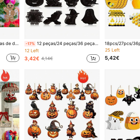
12 peças/24 peças/36 peças de decorações de Natal, decorações de Natal de gengibre, decoração de parede de árvore de Natal de doces em forma de boneco de gengibre rosa fofo, enfeites de árvore de Natal, decoração de casa de Natal, presentes de Natal, adequado para decoração de festa de Natal, decoração de inverno, casa de Natal, decoração de festa de aniversário, decoração de casamento, decoração de casa de ano novo, ótima decoração para embelezar cenários festivos!
12 peças/24 peças/36 peças/48 peças/60 peças Decorações de Halloween Pretas, Decoração Estilo Terror, Enfeites Pendurados de Madeira em Forma de Abóbora, Fantasma, Chapéu de Bruxa, Aranha e Morcego, Decoração de Halloween, Decoração de Quarto, Perfeito para Várias Ocasiões Decorativas Incluindo Festas de Halloween, Reuniões Familiares, Eventos Escolares e Mais, Também Adequado para Decorar Árvores, Coroas, Guirlandas e Paredes, Escolha Ideal para a Maioria das Cenas Decorativas que Irão Entusiasmar os Seus Convidados e Amigos!
-17%
25 Left
12 Left
5,42€
3,42€
4,14€