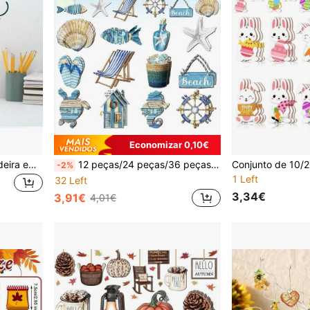
Economizar 0,10€
20/10 peças Placas de Madeira em Arco Gótico Acabadas, Escudo de Madeira de Tília, Artesanato em Arco de Madeira Acabada, Artesanato para Projetos DIY, Design de Arco Elegante Adiciona um Toque Único aos Seus Projetos, Adequado para Várias Atividades DIY. Várias Festas, Pendurar em Portas de Quartos, Paredes, Entradas, Use-os para Criar Placas Personalizadas, Decorações de Feriados, Decorações de Casamento ou Presentes Personalizados. A Sua Versatilidade Torna-o uma Adição Valiosa à Caixa de Ferramentas de Qualquer Artesão.
12 peças/24 peças/36 peças decorações de madeira de verão, decoração de árvore de praia oceânica, conchas náuticas costeiras e fatias de madeira de peixe, decoração de parede de verão, decoração de festa de árvore pequena; inclui tartarugas, estrelas do mar, cavalos-marinhos etc., conjunto completo, padrões vívidos, cores vibrantes - um lindo conjunto de decoração! Eles podem ser pendurados em paredes, portas da frente, janelas, lareiras, etc.; também adequados para festas na praia, para criar um lindo cenário em sua casa!
-2%
1 Left
32 Left
3,34€
3,91€
4,01€