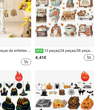
Conjunto de 36 peças de enfeites de madeira em formato de abelha, flores amarelas e outros enfeites para pendurar, perfeitos para decorar árvores no verão e festas com tema de girassol. Com diversos elementos florais, charmosos e únicos, esses enfeites atraem a atenção de muitas pessoas e certamente ficarão encantadas. Podem ser pendurados em árvores de Natal, tetos, janelas, portas, lareiras e outros locais, tornando sua casa ainda mais atraente. Uma ótima opção de presente para seu(sua) parceiro(a), colegas de classe, colegas de trabalho ou vizinhos, que certamente ficarão encantados e poderão fortalecer seus laços!
12 peças/24 peças/36 peças Enfeites de Madeira de Outono, Decoração de Ação de Graças, Enfeites Pendurados de Colheita de Outono para Árvore de Natal, Abóbora Vintage de Outono, Gnomo, Folha, Caminhão de Chocolate Quente, Madeira Oca com Corda, Decoração para Casa e Feriados, Adequado para Várias Ocasiões como Festa de Aniversário, Festa, Chá de Bebé, Piquenique, Ação de Graças, Reunião Familiar, Casamento, Inauguração da Casa, Celebração, Feriado, Jantar, Campismo, Caça, Reunião na Floresta, Atividades ao Ar Livre, Rico em Elementos de Outono, Adotando Estilo Campestre e Rústico, Cheio de Atmosfera Forte de Outono!
NEW
4,41€