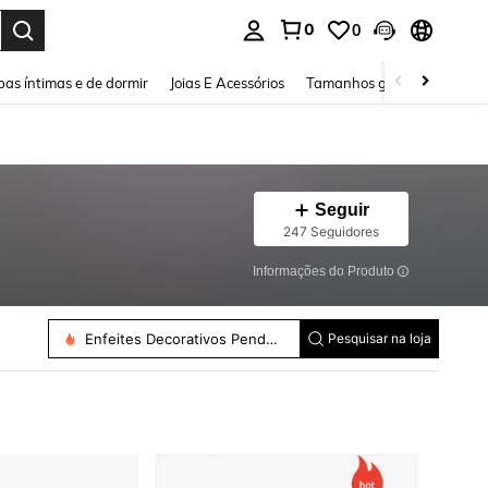
0
0
ar. Press Enter to select.
as íntimas e de dormir
Joias E Acessórios
Tamanhos grandes
Sapa
Seguir
247 Seguidores
Informações do Produto
Enfeites Decorativos Pendurados
Pesquisar na loja