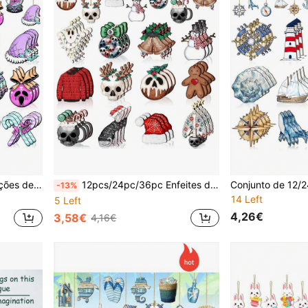
al em casa, incluindo esqueleto, boneco de neve, caveira, pantufas, chapéu de Pai Natal
12pcs/24pc/36pc Enfeites de Madeira Assustadores de Halloween e Natal, Decorações de Árvore de Halloween Sinistras, Enfeites de Madeira de Horror de Halloween e Natal Esculpidos com Corda, Decorações de Festa de Árvore de Natal e Casa de Halloween
-13%
14 Left
5 Left
4,26€
3,58€
4,16€