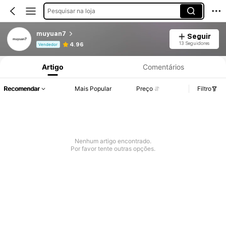
Pesquisar na loja
muyuan7
Seguir
Informações do Produto: Divulgação de Preço, Vendas e Detalhes de Stock.
13 Seguidores
4.96
Vendedor
Artigo
Comentários
Recomendar
Mais Popular
Preço
Filtro
Nenhum artigo encontrado.
Por favor tente outras opções.