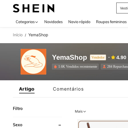
Vest
Use up 
Categorias
Novidades
Navio rápido
Roupas femininas
Início
YemaShop
/
YemaShop
4.90
Vendedor
1.6K Vendidos recentemente
284 Repurchas
Artigo
Comentários
Filtro
Mais
Sexo