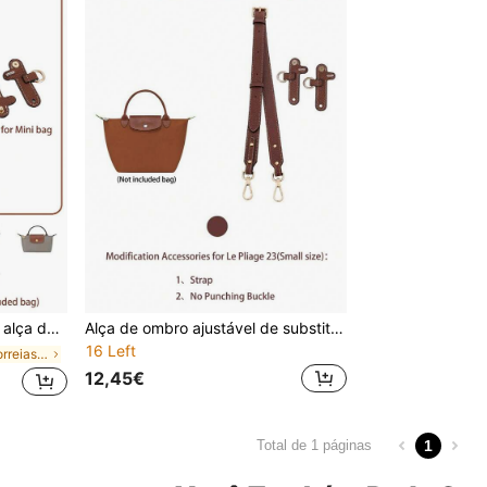
 transversal, disponível em marrom/cinza/preto/rosa/azul-marinho/roxo escuro
Alça de ombro ajustável de substituição para bolsa/sacola Le Pliage 23/28 Converta bolsa de mão em bolsa transversal Material sintético disponível em marrom, cinza carvão, preto Presentes de Natal Presente de Ação de Graças Vintage
16 Left
em Couro Correias de bolsa
12,45€
1
Total de 1 páginas