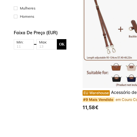
Mulheres
Homens
Faixa De Preço (EUR)
Min:
Max:
OK
Acessório de alça de ombro ajustável para bolsa Le Pliage Mini Upgrade, comprimento de 95-124 cm, material de fibra sintética, sem furos, portátil ou
EU Warehouse
#9 Mais Vendido
11,58€