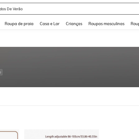
idos De Verão
and down arrow keys to navigate search Buscas recentes and Pesquisar e Encontr
Roupa de praia
Casa e Lar
Crianças
Roupas masculinas
Roup
e