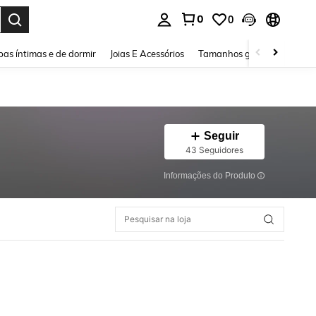
0
0
ar. Press Enter to select.
as íntimas e de dormir
Joias E Acessórios
Tamanhos grandes
Sapa
Seguir
43 Seguidores
Informações do Produto