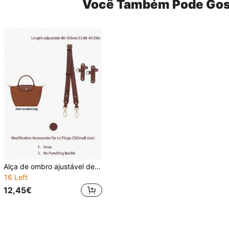
Você Também Pode Gos
Alça de ombro ajustável de substituição para bolsa/sacola Le Pliage 23/28 Converta bolsa de mão em bolsa transversal Material sintético disponível em marrom, cinza carvão, preto Presentes de Natal Presente de Ação de Graças Vintage
16 Left
12,45€