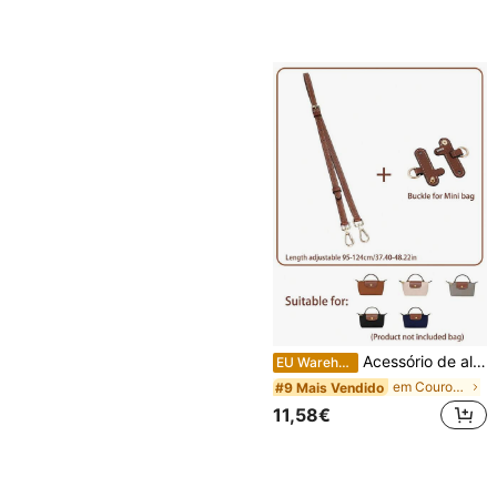
Acessório de alça de ombro ajustável para bolsa Le Pliage Mini Upgrade, comprimento de 95-124 cm, material de fibra sintética, sem furos, portátil ou transversal, disponível em marrom/cinza/preto/rosa/azul-marinho/roxo escuro
EU Warehouse
em Couro Correias de bolsa
#9 Mais Vendido
11,58€