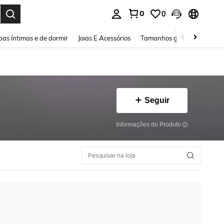
0
0
ar. Press Enter to select.
as íntimas e de dormir
Joias E Acessórios
Tamanhos grandes
Sapa
Seguir
Informações do Produto