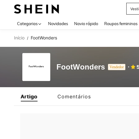
Vest
Use up 
Categorias
Novidades
Navio rápido
Roupas femininas
Início
FootWonders
/
FootWonders
Vendedor
Artigo
Comentários