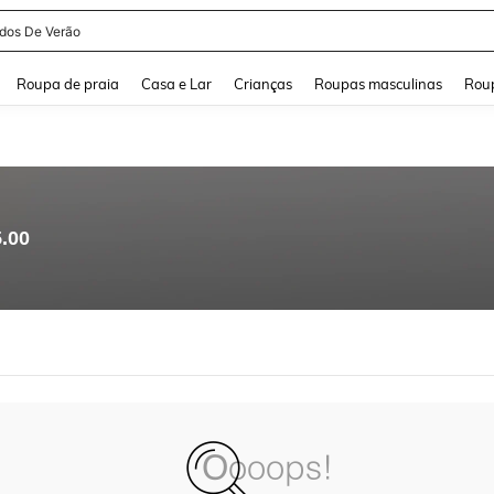
idos De Verão
and down arrow keys to navigate search Buscas recentes and Pesquisar e Encontr
Roupa de praia
Casa e Lar
Crianças
Roupas masculinas
Roup
5.00