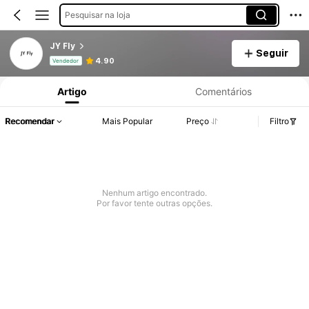
Pesquisar na loja
JY Fly
Seguir
Informações do Produto: Divulgação de Preço, Vendas e Detalhes de Stock.
4.90
Vendedor
Artigo
Comentários
Recomendar
Mais Popular
Preço
Filtro
Nenhum artigo encontrado.
Por favor tente outras opções.