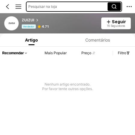
Pesquisar na loja
ZUIZUI
Seguir
Informações do Produto: Divulgação de Preço, Vendas e Detalhes de Stock.
15 Seguidores
4.71
Vendedor
Artigo
Comentários
Recomendar
Mais Popular
Preço
Filtro
Nenhum artigo encontrado.
Por favor tente outras opções.