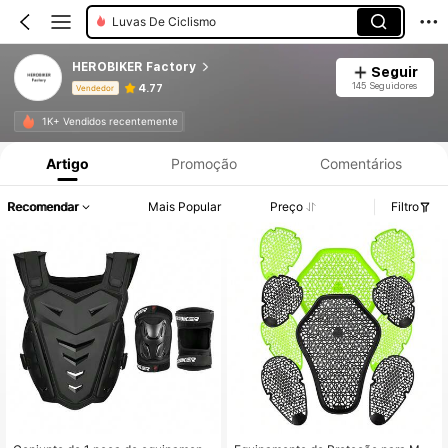
Luvas De Ciclismo
HEROBIKER Factory
Seguir
145 Seguidores
4.77
Vendedor
Informações do Produto: Divulgação de Preço, Vendas e Detalhes de Stock.
1K+ Vendidos recentemente
Artigo
Promoção
Comentários
Recomendar
Mais Popular
Preço
Filtro