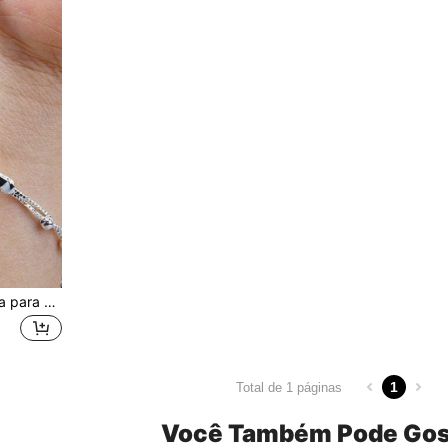
1 peça Ferramenta de Ajuda para Colocar Pulseira, Estilo de Clipe e Gancho Disponível, Adequado para Auto-Colocação de Pulseira, Segurar Foto e Nota, Etc., Camada de Plástico para Proteger a Joia de Escorregamentos e Arranhões, Portátil e Conveniente para Transportar, Compatível com Qualquer Joia
1
Total de 1 páginas
Você Também Pode Gos