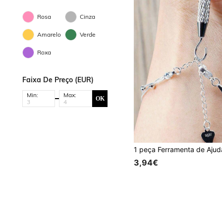
Rosa
Cinza
Amarelo
Verde
Roxa
Faixa De Preço (EUR)
Min:
Max:
OK
3,94€