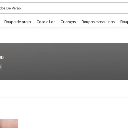
idos De Verão
and down arrow keys to navigate search Buscas recentes and Pesquisar e Encontr
Roupa de praia
Casa e Lar
Crianças
Roupas masculinas
Roup
90
e