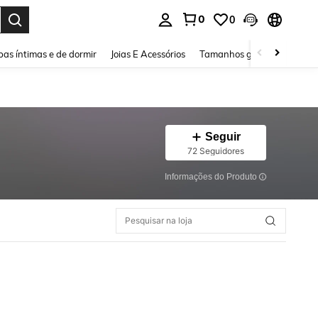
0
0
ar. Press Enter to select.
as íntimas e de dormir
Joias E Acessórios
Tamanhos grandes
Sapa
Seguir
72 Seguidores
Informações do Produto