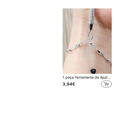
1 peça Ferramenta de Ajuda para Colocar Pulseira, Estilo de Clipe e Gancho Disponível, Adequado para Auto-Colocação de Pulseira, Segurar Foto e Nota, Etc., Camada de Plástico para Proteger a Joia de Escorregamentos e Arranhões, Portátil e Conveniente para Transportar, Compatível com Qualquer Joia
3,94€