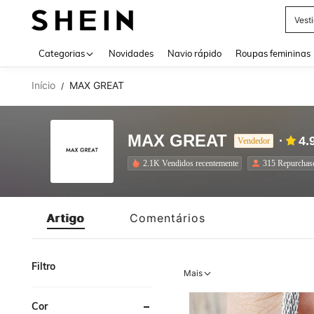
Vest
Use up 
Categorias
Novidades
Navio rápido
Roupas femininas
Início
MAX GREAT
/
MAX GREAT
4.
Vendedor
2.1K Vendidos recentemente
315 Repurchas
Artigo
Comentários
Filtro
Mais
Cor