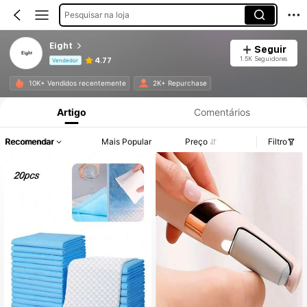
Pesquisar na loja
Eight
Seguir
1.5K Seguidores
4.77
Vendedor
Informações do Produto: Divulgação de Preço, Vendas e Detalhes de Stock.
10K+ Vendidos recentemente
2K+ Repurchase
Artigo
Comentários
Recomendar
Mais Popular
Preço
Filtro