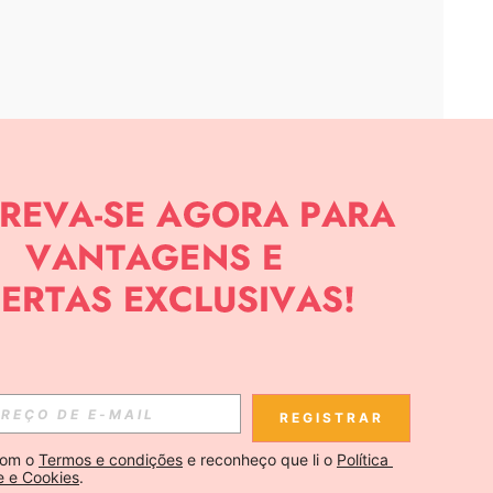
APP
CIAS SOBRE SHEIN.
Inscreva-se
REGISTRAR
Se inscrever
om o 
Termos e condições
 e reconheço que li o 
Política 
e e Cookies
.
Inscreva-se