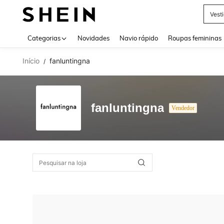
Vest
Use up 
Categorias
Novidades
Navio rápido
Roupas femininas
Início
fanluntingna
/
fanluntingna
Vendedor