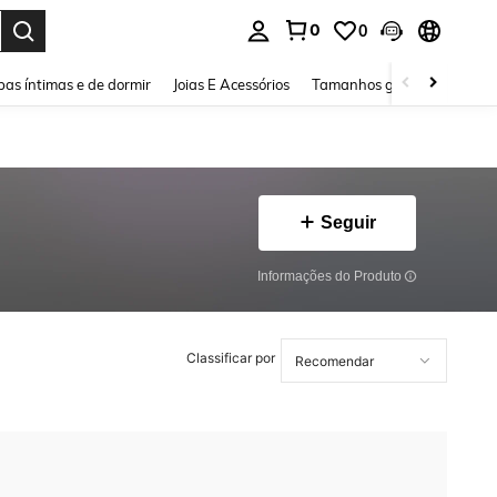
0
0
ar. Press Enter to select.
as íntimas e de dormir
Joias E Acessórios
Tamanhos grandes
Sapa
Seguir
Informações do Produto
Classificar por