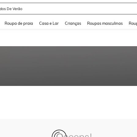
idos De Verão
and down arrow keys to navigate search Buscas recentes and Pesquisar e Encontr
Roupa de praia
Casa e Lar
Crianças
Roupas masculinas
Roup