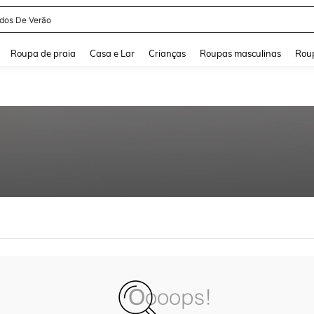
idos De Verão
and down arrow keys to navigate search Buscas recentes and Pesquisar e Encontr
Roupa de praia
Casa e Lar
Crianças
Roupas masculinas
Roup