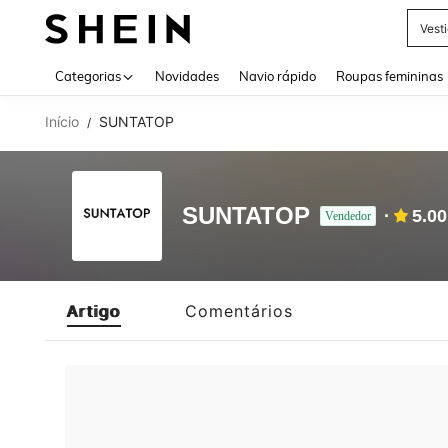
Vest
Use up 
Categorias
Novidades
Navio rápido
Roupas femininas
Início
SUNTATOP
/
SUNTATOP
5.00
Vendedor
Artigo
Comentários