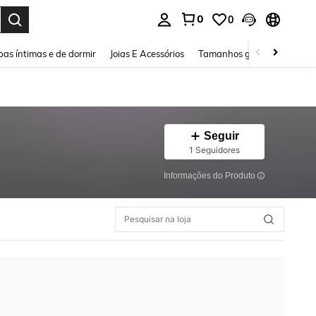
0
0
ar. Press Enter to select.
as íntimas e de dormir
Joias E Acessórios
Tamanhos grandes
Sapa
Seguir
1 Seguidores
Informações do Produto