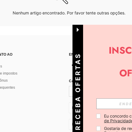
Nenhum artigo encontrado. Por favor tente outras opções.
NTO AO
ENCONTRE-NOS EM
R
E
C
E
B
A
O
E
R
T
A
S
D
I
Á
os
e impostos
bônus
CADASTRE-SE PARA RECEBER NOTÍ
F
R
requentes
PT + 351
Eu concordo c
de Privacidad
PT + 351
Gostaria de re