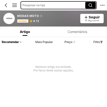
Pesquisar na loja
MODAS MOTO
Seguir
Informações do Produto: Divulgação de Preço, Vendas e Detalhes de Stock.
18 Seguidores
4.72
Vendedor
Artigo
Comentários
Recomendar
Mais Popular
Preço
Filtro
Nenhum artigo encontrado.
Por favor tente outras opções.