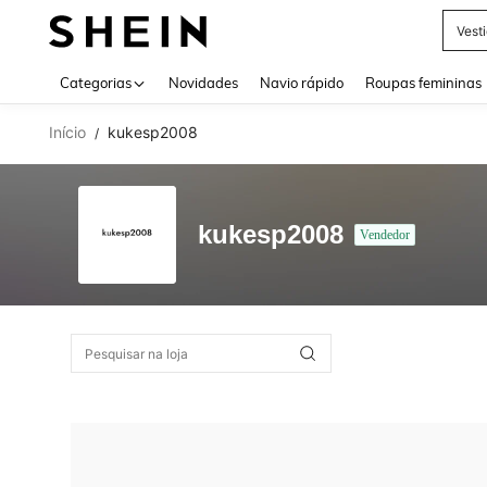
Vest
Use up 
Categorias
Novidades
Navio rápido
Roupas femininas
Início
kukesp2008
/
kukesp2008
Vendedor