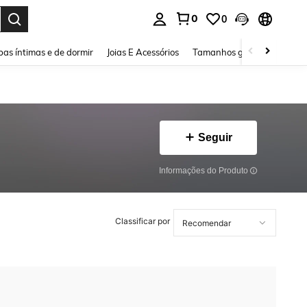
0
0
ar. Press Enter to select.
as íntimas e de dormir
Joias E Acessórios
Tamanhos grandes
Sapa
Seguir
Informações do Produto
Classificar por