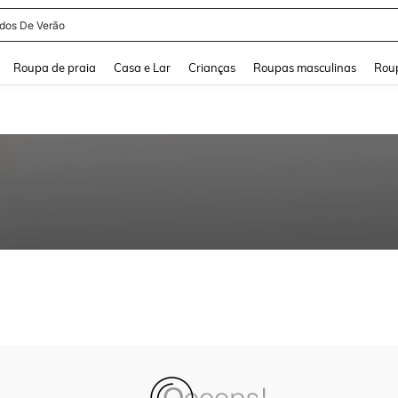
idos De Verão
and down arrow keys to navigate search Buscas recentes and Pesquisar e Encontr
Roupa de praia
Casa e Lar
Crianças
Roupas masculinas
Roup