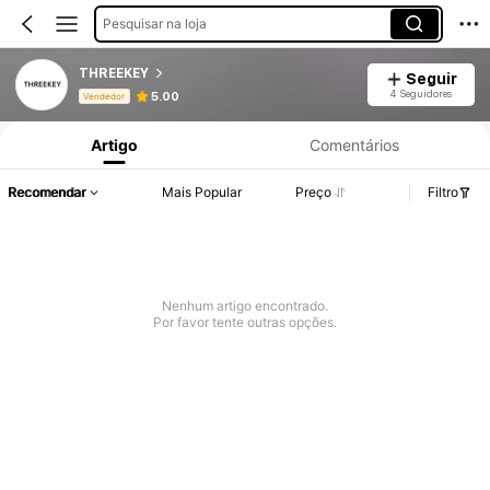
Pesquisar na loja
THREEKEY
Seguir
Informações do Produto: Divulgação de Preço, Vendas e Detalhes de Stock.
4 Seguidores
5.00
Vendedor
Artigo
Comentários
Recomendar
Mais Popular
Preço
Filtro
Nenhum artigo encontrado.
Por favor tente outras opções.