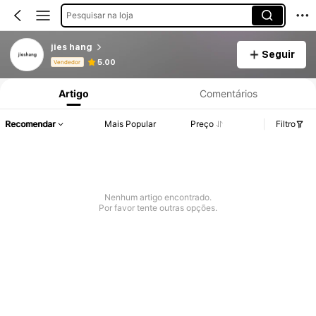
Pesquisar na loja
jies hang
Seguir
Informações do Produto: Divulgação de Preço, Vendas e Detalhes de Stock.
5.00
Vendedor
Artigo
Comentários
Recomendar
Mais Popular
Preço
Filtro
Nenhum artigo encontrado.
Por favor tente outras opções.