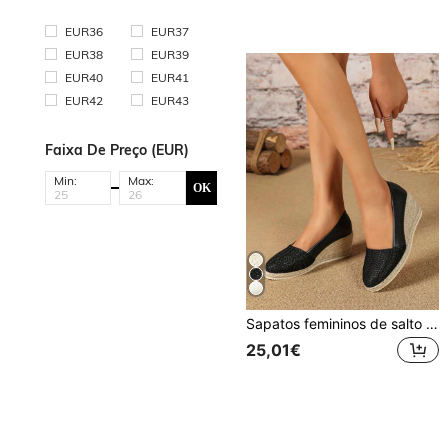
EUR36
EUR37
EUR38
EUR39
EUR40
EUR41
EUR42
EUR43
Faixa De Preço (EUR)
Min:
Max:
OK
Sapatos femininos de salto cunha 2025, biqueira redonda versátil em palha entrançada com decote baixo, estilo europeu e americano, sapatos de salto alto com forro em pele sintética e material de linho, estilo casual moderno e confortável para férias, slip-on, adequados para todas as estações
25,01€