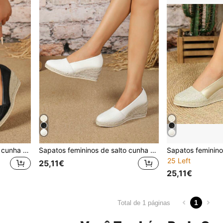
Sapatos femininos de salto cunha 2025, biqueira redonda versátil em palha entrançada com decote baixo, estilo europeu e americano, sapatos de salto alto com forro em pele sintética e material de linho, estilo casual moderno e confortável para férias, slip-on, adequados para todas as estações
Sapatos femininos de salto cunha 2025, versáteis, biqueira redonda, palha entrançada, decote baixo, estilo europeu e americano, sapatos de salto alto com forro de pele sintética e linho, estilo casual de férias confortável, slip-on, adequados para todas as estações
25 Left
25,11€
25,11€
1
Total de 1 páginas