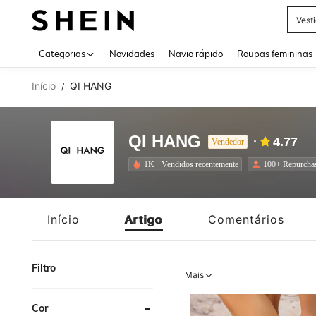
Vest
Use up 
Categorias
Novidades
Navio rápido
Roupas femininas
Início
QI HANG
/
QI HANG
4.77
Vendedor
1K+ Vendidos recentemente
100+ Repurcha
Início
Artigo
Comentários
Filtro
Mais
Cor