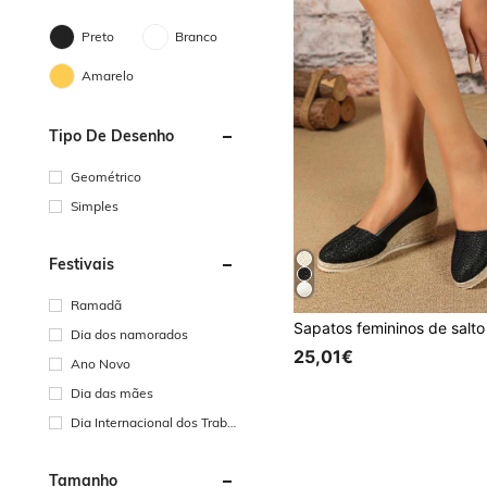
Preto
Branco
Amarelo
Tipo De Desenho
Geométrico
Simples
Festivais
Ramadã
Dia dos namorados
25,01€
Ano Novo
Dia das mães
Dia Internacional dos Traba
lhadores
Tamanho