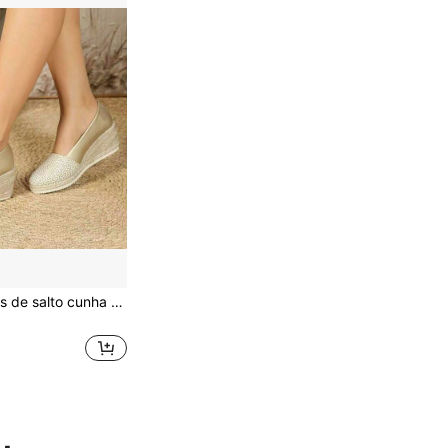
Sapatos femininos de salto cunha 2025, versáteis, biqueira redonda, palha entrançada, decote baixo, estilo europeu e americano, sapatos de salto alto com forro de pele sintética e linho, estilo casual de férias confortável, slip-on, adequados para todas as estações