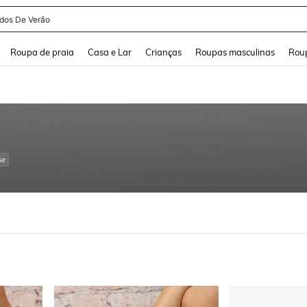
idos De Verão
and down arrow keys to navigate search Buscas recentes and Pesquisar e Encontr
Roupa de praia
Casa e Lar
Crianças
Roupas masculinas
Roup
se