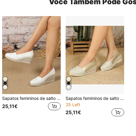
Você Também Pode Gos
Sapatos femininos de salto cunha 2025, versáteis, biqueira redonda, palha entrançada, decote baixo, estilo europeu e americano, sapatos de salto alto com forro de pele sintética e linho, estilo casual de férias confortável, slip-on, adequados para todas as estações
Sapatos femininos de salto cunha 2025, versáteis, biqueira redonda, palha entrançada, decote baixo, estilo europeu e americano, sapatos de salto alto com forro de pele sintética e linho, estilo casual de férias confortável, slip-on, adequados para todas as estações
25 Left
25,11€
25,11€