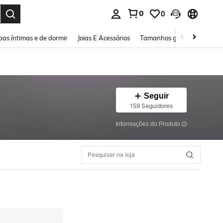
0
0
ar. Press Enter to select.
as íntimas e de dormir
Joias E Acessórios
Tamanhos grandes
Sapa
Seguir
159 Seguidores
Informações do Produto