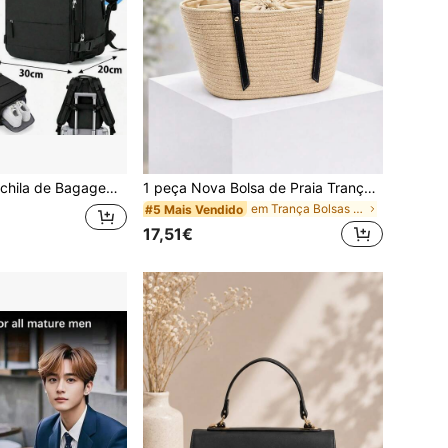
yanair - 42 x 30 x 20 cm, Resistente à Água, Mochila para Portátil de Faculdade, Compatível com Portátil de 15,6 Polegadas, Mochila Universitária
1 peça Nova Bolsa de Praia Trançada para Feriados, Bolsa de Ombro Casual para Viagem à Praia, Viagens, Escola, Bolsa Trançada, Bolsas de Praia, Grande Capacidade
em Trança Bolsas de Ombro Femininas
#5 Mais Vendido
17,51€