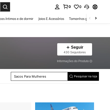
0
0
ar. Press Enter to select.
as íntimas e de dormir
Joias E Acessórios
Tamanhos grandes
Sapa
Seguir
430 Seguidores
Informações do Produto
Mochilas Masculinas
Bolsa De Ginástica
Mochilas Funcionais Femininas
Sacos Para Mulheres
Pesquisar na loja