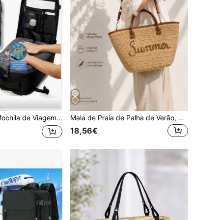
e Grande Capacidade com Compressão a Vácuo e Design de Tira para Bagagem, Mala de Cabine 45x20x30, para Homem e Mulher
Mala de Praia de Palha de Verão, Grande Capacidade, Trançada, de Ombro e a Tiracolo
18,56€