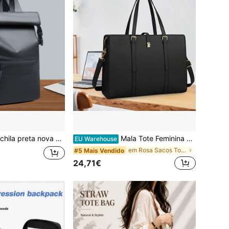
ba impermeável para homem, mala de portátil para viagens de negócios, deslocações e escritório, para estudante do ensino secundário
Mala Tote Feminina 2026, Mala para Portátil Feminina, Mala de Mão para Portátil de 15,6 Polegadas, Mala de PU Feminina Simples e Elegante
EU Warehouse
em Rosa Sacos Tote Femininos
#5 Mais Vendido
24,71€