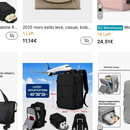
4
a Deslocações, Mochila Multicompartimento, Mala para Portátil
2025 novo estilo leve, casual, bolsa de balde com contas de cristal, mini bolsa com cordão, bolsa de noite, charmosa, elegante, requintada, silenciosa, luxuosa, adequada para festeiras, mulheres, noivas, perfeita para festas, jantares/banquetes, vestidos de festa de fim de ano
Mochila de Bagagem de Mão
EU Warehouse
1 Left
19 Left
11,14€
24,51€