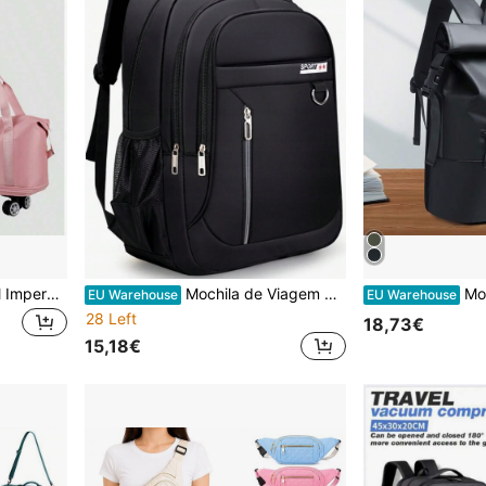
1 Mala de Viagem Dobrável Impermeável de Grande Capacidade para Despacho Aéreo, Mala de Viagem Grande com Rodas, Mala Universal para Viagens
Mochila de Viagem para Trabalho, Homem, Grande Capacidade, Viagem, Alta Qualidade, Mochila de Viagem, Grande, Escola, Verão, Portátil
Mochila preta nova com a
EU Warehouse
EU Warehouse
28 Left
18,73€
15,18€