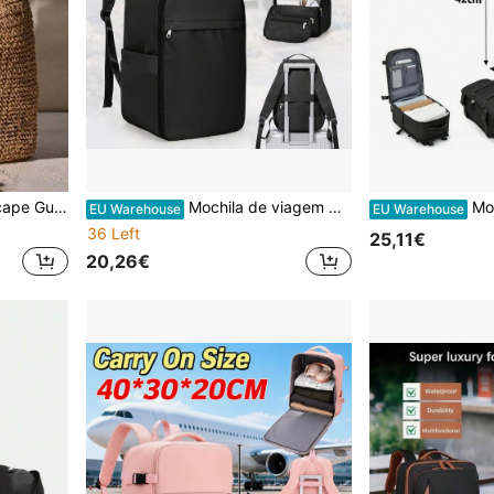
perfeita para viagens, férias, feriados e praia, bolsa escolar, vibrações de férias, férias, relaxamento, praia
Mochila de viagem Ryanair, mala de cabine 40x20x25, mala de bordo para debaixo do assento, bolsa de aviação.
Mochila de Bagagem de Mão R
EU Warehouse
EU Warehouse
36 Left
25,11€
20,26€