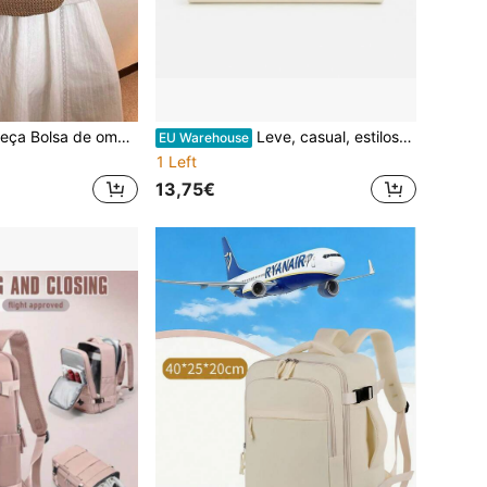
estilo de férias 2025, bolsa de praia trançada para férias na praia, presente para mãe, mulheres, bolsa escolar, portátil, grande capacidade, leve, adequada para raparigas adolescentes, estudantes universitárias femininas, universidade, ensino secundário, ensino médio, exterior, viagens, passeios, trabalho, deslocações, férias
Leve, casual, estilosa, bolsa de noite, bolsa de jantar, charmosa, elegante, requintada, discreta, luxuosa, com strass, adequada para festeiras, mulheres, noivas, perfeita para festas, jantares/banquetes, vestidos de feriado do Dia dos Namorados, volta às aulas, férias, jantares, presentes para namoradas, festas, temporada de formatura, presentes, correntes de metal
EU Warehouse
1 Left
13,75€