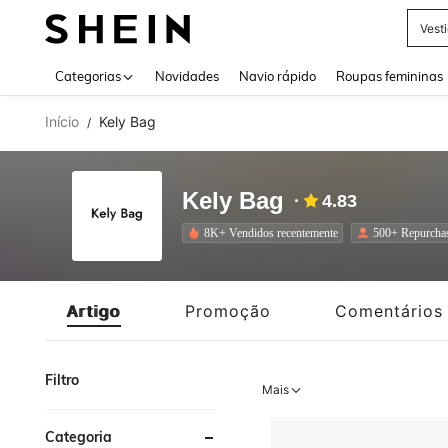
Tops
Use up 
Categorias
Novidades
Navio rápido
Roupas femininas
Início
Kely Bag
/
Kely Bag
4.83
8K+ Vendidos recentemente
500+ Repurcha
Artigo
Promoção
Comentários
Filtro
Mais
Categoria