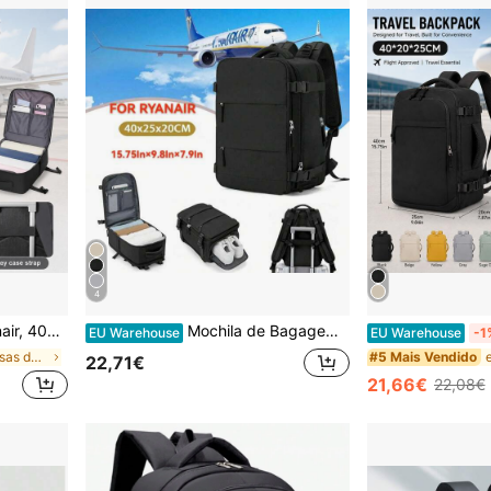
4
l, Compartimento para Sapatos, Adequada para Viagens
Mochila de Bagagem de Mão Ryanair - 40 x 20 x 25 cm, Mochila de Viagem com Compartimento para Sapatos, Mochila Casual, Mochila Multicompartimento, Portátil
EU Warehouse
EU Warehouse
-1
em Preto Bolsas de viagem
#5 Mais Vendido
22,71€
21,66€
22,08€