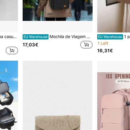
alho, deslocamento, compras, férias, praia, bolsa de vime, bolsa grande, melhores ideias de inspiração para o outono, bolsa de praia, perfeita para o verão, férias e uso diário
Mochila de Viagem Ryanair Carry-On - 40 x 30 x 14 cm, Grande Capacidade, Mochila Multicompartimento, Mala para Portátil, Mala para Portátil de 15,6 Polegadas
1 peça Bolsa de ombro de palha trançada de grande capacidade, 
EU Warehouse
EU Warehouse
1 Left
17,03€
16,31€