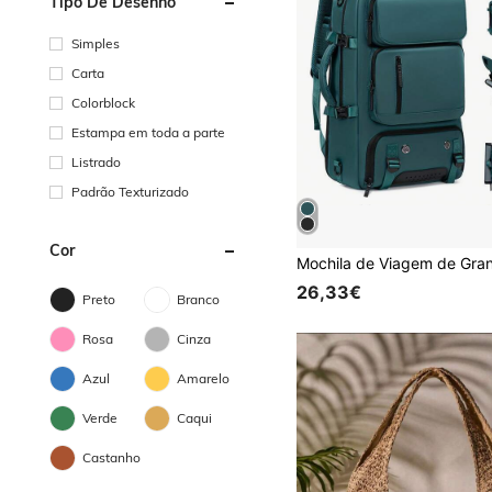
Tipo De Desenho
Simples
Carta
Colorblock
Estampa em toda a parte
Listrado
Padrão Texturizado
Cor
26,33€
Preto
Branco
Rosa
Cinza
Azul
Amarelo
Verde
Caqui
Castanho