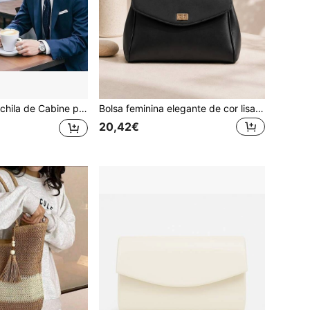
Viagem de Avião Ryanair, Bolsa de Mão 44x32x18cm, Pronta para Transportar Computador Portátil de 15,6 Polegadas, para Homem e Mulher
Bolsa feminina elegante de cor lisa, fecho de aba com fecho, versátil para ombro e uso transversal, grande capacidade, aspeto sofisticado para deslocações diárias
20,42€