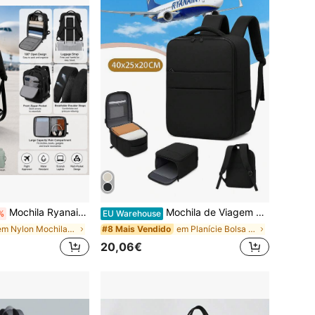
Mochila Ryanair 40 x 20 x 25 cm, mochila de portátil compatível com as normas da companhia aérea, adequada para homem e mulher, 15,6 polegadas, volta às aulas
Mochila de Viagem Ryanair, Mala de Cabine 40x20x25 com Compartimento para Sapatos, Mala de Cabine para Debaixo do Assento, Mala de Aviação, Mochila de Viagem Feminina
%
EU Warehouse
em Nylon Mochilas Femininas
em Planície Bolsa esportiva
#8 Mais Vendido
20,06€