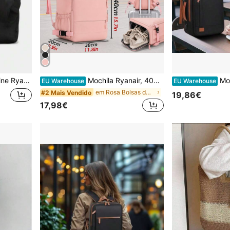
ande Capacidade, Unissexo, Estilo Commuter
Mochila Ryanair, 40cm-30cm-20cm, Últimas Especificações, Grande Capacidade, Compartimento para Portátil, Compartimento para Sapatos, Adequada para Viagens
Mochila de Cabine para 
EU Warehouse
EU Warehouse
em Rosa Bolsas de viagem
#2 Mais Vendido
19,86€
17,98€