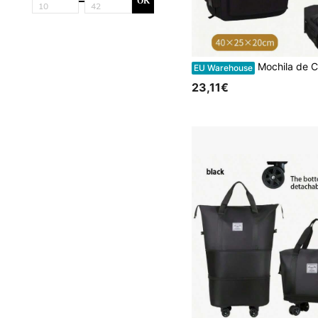
OK
Mochila de Cabine Ryanair - 40 x 20 x 25 cm com Compartimento para Sapatos, Unissexo, Mochila Casual par
EU Warehouse
23,11€