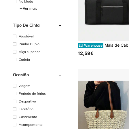
Na Moda
Ver mais
Tipo De Cinta
Ajustável
Punho Duplo
Mala de Cabine Ryanair - 40 x 20 x 25 cm (15,75 x 7,87 x 9,84 polegadas), Gr
EU Warehouse
Alça superior
12,59€
Cadeia
Ocasião
viagem
Período de férias
Desportivo
Escritório
Casamento
Acampamento