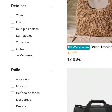
Detalhes
Zíper
Fivela
múltiplos bolsos
Lantejoulas
Trançado
Bolsa Tropiscape Gusure, bolsa tote de grande capacidade, bolsa de palha de verão e bolsa de ombro boêmia para mulheres, bolsa feminina, itens essenciais de praia, bolsa feminina de verão, 
EU Warehouse
Outro
1 Left
Ver mais
17,08€
Estilo
ocasional
Moderno
Período de férias
Desportivo
Preppy