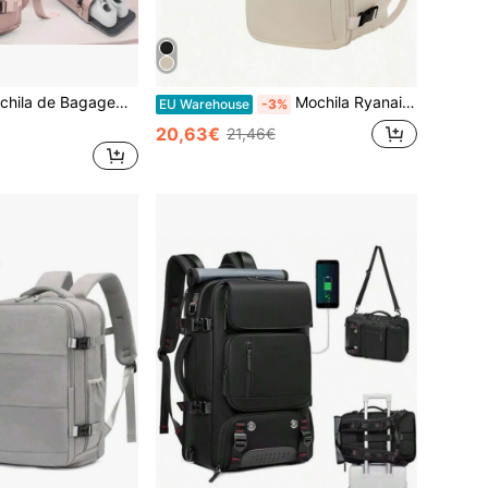
 Ryanair - 40 x 20 x 25 cm, Mochila de Viagem com Compartimento para Sapatos, Mochila Casual, Mochila Multicompartimento, Portátil
Mochila Ryanair 40 x 20 x 25 cm, mochila de portátil em conformidade com as normas da companhia aérea, adequada para homens e mulheres, 15,6 polegadas, volta às aulas
EU Warehouse
-3%
20,63€
21,46€