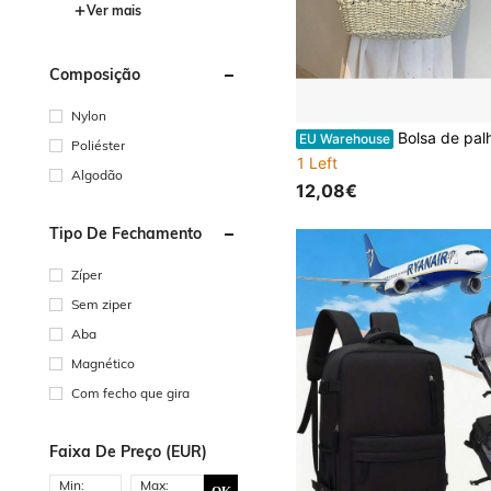
Ver mais
Composição
Nylon
Bolsa de palha casual, de verão, de férias para adolescentes, mulheres, estudantes universitários, calouros, trabalhadores de colarinho branco, perfeita para escritório, faculdade, atividades ao ar livre, estudantes de viagem, perfeita para escritório, faculdade, escola primária, escola secundária, escola secundária, trab
EU Warehouse
Poliéster
1 Left
Algodão
12,08€
Tipo De Fechamento
Zíper
Sem ziper
Aba
Magnético
Com fecho que gira
Faixa De Preço (EUR)
Min:
Max: