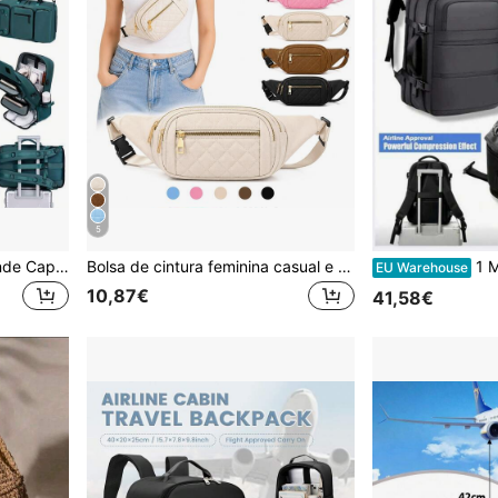
5
Mochila de Viagem de Grande Capacidade (1 Peça), com Compartimento para Sapatos, Mochila Leve para Portátil de Uso Diário, Elegante Mala de Viagem e Deslocações
Bolsa de cintura feminina casual e moderna para o dia a dia, com vários bolsos, unissex, disponível em diversas cores, alça de ombro ajustável e vários zíperes.
1 Mochila de Viagem d
EU Warehouse
10,87€
41,58€