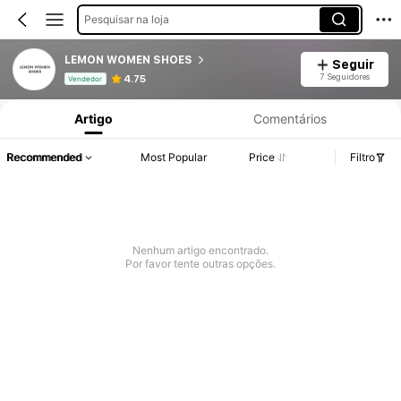
Pesquisar na loja
LEMON WOMEN SHOES
Seguir
Informações do Produto: Divulgação de Preço, Vendas e Detalhes de Stock.
7 Seguidores
4.75
Vendedor
Artigo
Comentários
Recommended
Most Popular
Price
Filtro
Nenhum artigo encontrado.
Por favor tente outras opções.