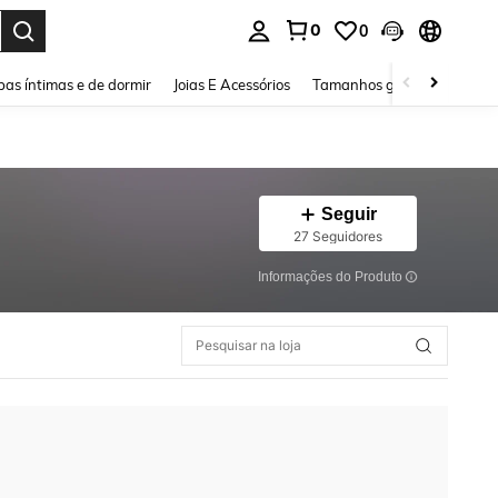
0
0
ar. Press Enter to select.
as íntimas e de dormir
Joias E Acessórios
Tamanhos grandes
Sapa
Seguir
27 Seguidores
Informações do Produto