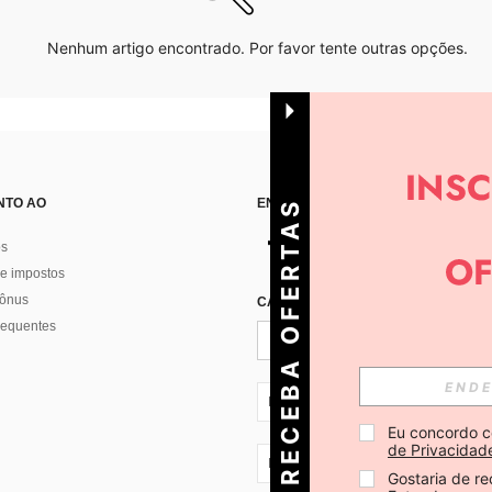
Nenhum artigo encontrado. Por favor tente outras opções.
NTO AO
ENCONTRE-NOS EM
R
E
C
E
B
A
O
E
R
T
A
S
D
I
Á
os
e impostos
bônus
CADASTRE-SE PARA RECEBER NOTÍ
F
R
requentes
PT + 351
Eu concordo c
de Privacidad
PT + 351
Gostaria de re