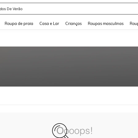
idos De Verão
and down arrow keys to navigate search Buscas recentes and Pesquisar e Encontr
Roupa de praia
Casa e Lar
Crianças
Roupas masculinas
Roup