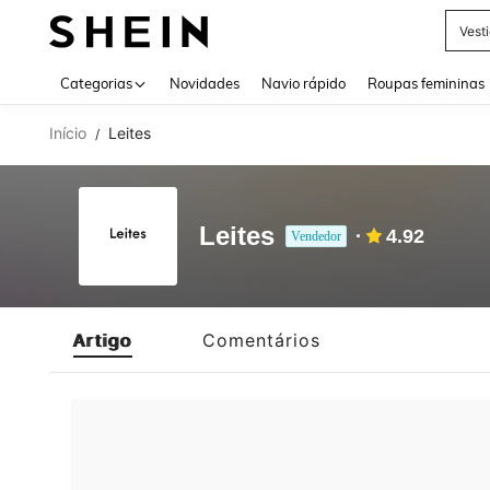
Vest
Use up 
Categorias
Novidades
Navio rápido
Roupas femininas
Início
Leites
/
Leites
4.92
Vendedor
Artigo
Comentários