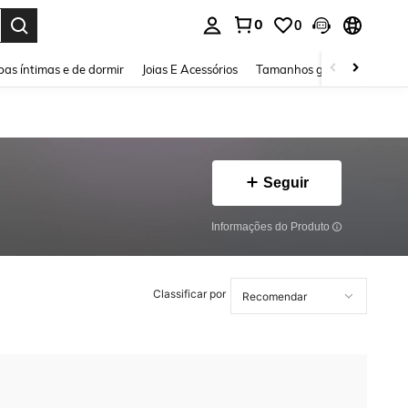
0
0
ar. Press Enter to select.
as íntimas e de dormir
Joias E Acessórios
Tamanhos grandes
Sapa
Seguir
Informações do Produto
Classificar por