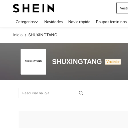
Vest
Use up 
Categorias
Novidades
Navio rápido
Roupas femininas
Início
SHUXINGTANG
/
SHUXINGTANG
Vendedor