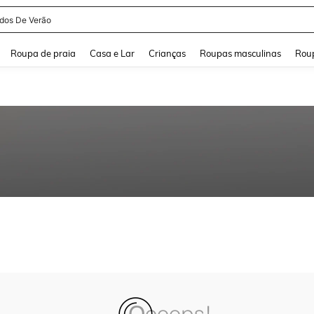
idos De Verão
and down arrow keys to navigate search Buscas recentes and Pesquisar e Encontr
Roupa de praia
Casa e Lar
Crianças
Roupas masculinas
Roup