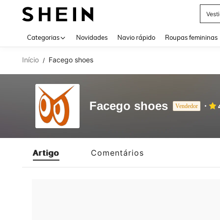
Vest
Use up 
Categorias
Novidades
Navio rápido
Roupas femininas
Início
Facego shoes
/
Facego shoes
Vendedor
Artigo
Comentários