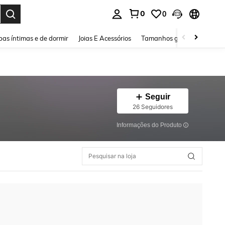
0
0
ar. Press Enter to select.
as íntimas e de dormir
Joias E Acessórios
Tamanhos grandes
Sapa
Seguir
26 Seguidores
Informações do Produto