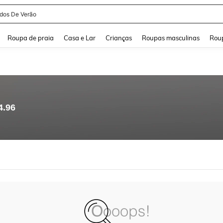
idos De Verão
and down arrow keys to navigate search Buscas recentes and Pesquisar e Encontr
Roupa de praia
Casa e Lar
Crianças
Roupas masculinas
Roup
4.96