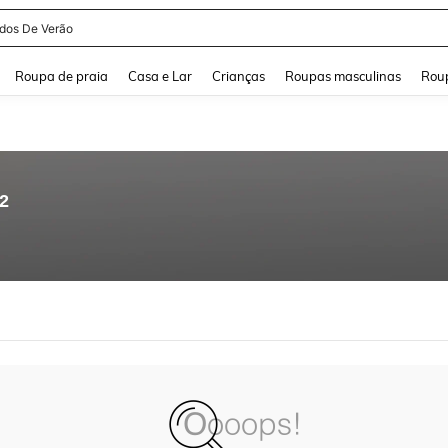
idos De Verão
and down arrow keys to navigate search Buscas recentes and Pesquisar e Encontr
Roupa de praia
Casa e Lar
Crianças
Roupas masculinas
Roup
82