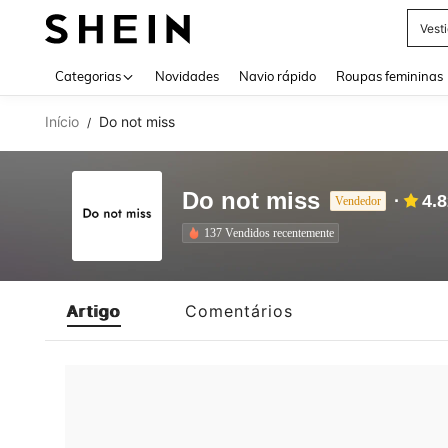
Vest
Use up 
Categorias
Novidades
Navio rápido
Roupas femininas
Início
Do not miss
/
Do not miss
4.
Vendedor
137 Vendidos recentemente
Artigo
Comentários