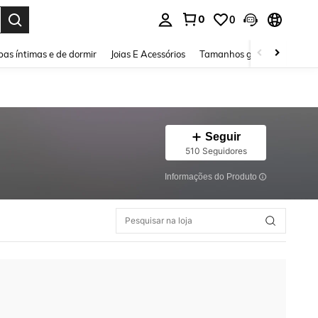
0
0
ar. Press Enter to select.
as íntimas e de dormir
Joias E Acessórios
Tamanhos grandes
Sapa
Seguir
510 Seguidores
Informações do Produto